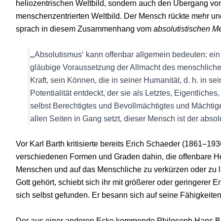
heliozentrischen Weltbild, sondern auch den Übergang von
menschenzentrierten Weltbild. Der Mensch rückte mehr und
sprach in diesem Zusammenhang vom
absolutistischen 
„‚Absolutismus‘ kann offenbar allgemein bedeuten: ein
gläubige Voraussetzung der Allmacht des menschlich
Kraft, sein Können, die in seiner Humanität, d. h. i
Potentialität entdeckt, der sie als Letztes, Eigentliches
selbst Berechtigtes und Bevollmächtigtes und Mächti
allen Seiten in Gang setzt, dieser Mensch ist der absol
Vor Karl Barth kritisierte bereits Erich Schaeder (1861–193
verschiedenen Formen und Graden dahin, die offenbare Her
Menschen und auf das Menschliche zu verkürzen oder zu lä
Gott gehört, schiebt sich ihr mit größerer oder geringere
sich selbst gefunden. Er besann sich auf seine Fähigkeiten
Der aus einer anderen Ecke kommende Philosoph Hans Bl