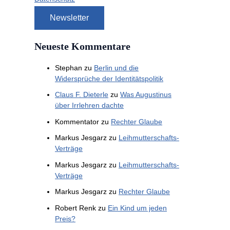
Neueste Kommentare
Stephan
zu
Berlin und die
Widersprüche der Identitätspolitik
Claus F. Dieterle
zu
Was Augustinus
über Irrlehren dachte
Kommentator
zu
Rechter Glaube
Markus Jesgarz
zu
Leihmutterschafts-
Verträge
Markus Jesgarz
zu
Leihmutterschafts-
Verträge
Markus Jesgarz
zu
Rechter Glaube
Robert Renk
zu
Ein Kind um jeden
Preis?