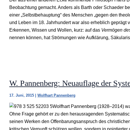
Beobachtung gemacht. Anders als Barth oder Schaeder bew
einer „Selbstbehauptung“ des Menschen „gegen den theol
und Leben im 18. Jahrhundert war also erheblich geprägt 
Erkennen, Wissen und Wollen, kurz: auf das
Vermögen de
nennen können, hat Strömungen wie Aufklärung, Säkulari
W. Pannenberg: Neuauflage der Syst
17. Juni, 2015
|
Wolfhart Pannenberg
Wolfhart Pannenberg (1928–2014) war
Ohne Frage gehört er zu den herausragenden Systematisch
seinen Werken den Offenbarungsanspruch des christlichen
kritischen Vernunft schützen wollen, sondern in pointierte