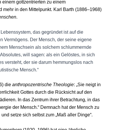
 einem gottzentrierten zu einem
 mehr in den Mittelpunkt. Karl Barth (1886–1968)
Menschen
.
 Lebenssystem, das gegründet ist auf die
en Vermögens. Der Mensch, der seine eigene
n seinem Menschsein als solchem schlummernde
, Absolutes, will sagen: als ein Gelöstes, in sich
ges versteht, der sie darum hemmungslos nach
utistische Mensch.“
6) die
anthropozentrische Theologie
: „Sie neigt in
rlichkeit Gottes durch die Rücksicht auf den
dieren. In das Zentrum ihrer Betrachtung, in das
r Energie der Mensch.“ Demnach hat der Mensch zu
 und setze sich selbst zum „Maß aller Dinge“.
umenberg (1920–1996) hat eine ähnliche