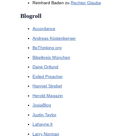
Reinhard Baden
zu
Rechter Glaube
Blogroll
Accordance
Andreas Köstenberger
BeThinking.org
Bibelkreis München
Dane Ortlund
Exiled Preacher
Hanniel Strebel
Herold Magazin
JosiaBlog
Justin Taylor
Lahayne.lt
Larry Norman