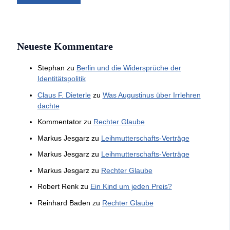
Neueste Kommentare
Stephan
zu
Berlin und die Widersprüche der
Identitätspolitik
Claus F. Dieterle
zu
Was Augustinus über Irrlehren
dachte
Kommentator
zu
Rechter Glaube
Markus Jesgarz
zu
Leihmutterschafts-Verträge
Markus Jesgarz
zu
Leihmutterschafts-Verträge
Markus Jesgarz
zu
Rechter Glaube
Robert Renk
zu
Ein Kind um jeden Preis?
Reinhard Baden
zu
Rechter Glaube