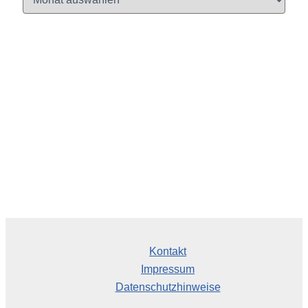
r
c
h
i
v
Kontakt
Impressum
Datenschutzhinweise