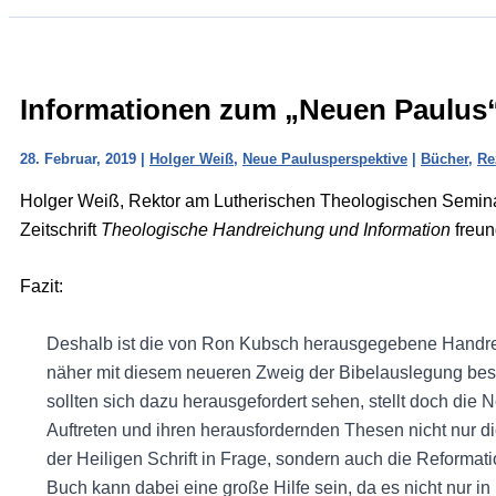
Informationen zum „Neuen Paulus
28. Februar, 2019
|
Holger Weiß
,
Neue Paulusperspektive
|
Bücher
,
Re
Holger Weiß, Rektor am Lutherischen Theologischen Semina
Zeitschrift
Theologische Handreichung und Information
freun
Fazit:
Deshalb ist die von Ron Kubsch herausgegebene Handre
näher mit diesem neueren Zweig der Bibelauslegung besc
sollten sich dazu herausgefordert sehen, stellt doch die
Auftreten und ihren herausfordernden Thesen nicht nur d
der Heiligen Schrift in Frage, sondern auch die Reform
Buch kann dabei eine große Hilfe sein, da es nicht nur i