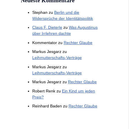
Neueste Kommentare
Stephan
zu
Berlin und die
Widersprüche der Identitätspolitik
Claus F. Dieterle
zu
Was Augustinus
über Irrlehren dachte
Kommentator
zu
Rechter Glaube
Markus Jesgarz
zu
Leihmutterschafts-Verträge
Markus Jesgarz
zu
Leihmutterschafts-Verträge
Markus Jesgarz
zu
Rechter Glaube
Robert Renk
zu
Ein Kind um jeden
Preis?
Reinhard Baden
zu
Rechter Glaube