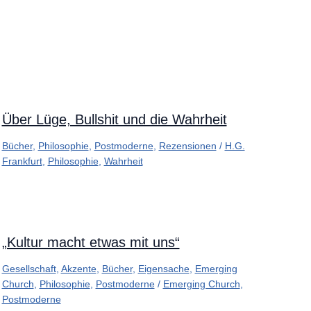
Über Lüge, Bullshit und die Wahrheit
Bücher
,
Philosophie
,
Postmoderne
,
Rezensionen
/
H.G.
Frankfurt
,
Philosophie
,
Wahrheit
„Kultur macht etwas mit uns“
Gesellschaft
,
Akzente
,
Bücher
,
Eigensache
,
Emerging
Church
,
Philosophie
,
Postmoderne
/
Emerging Church
,
Postmoderne