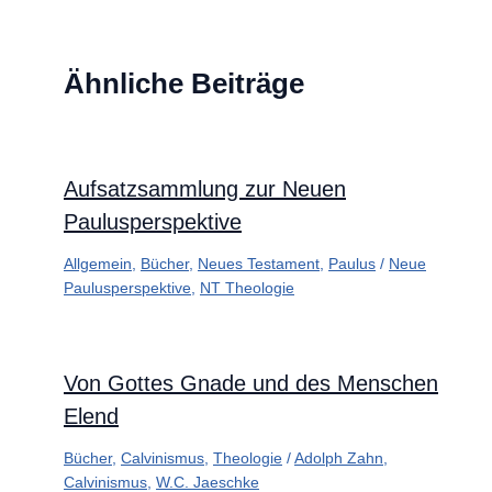
Ähnliche Beiträge
Aufsatzsammlung zur Neuen
Paulusperspektive
Allgemein
,
Bücher
,
Neues Testament
,
Paulus
/
Neue
Paulusperspektive
,
NT Theologie
Von Gottes Gnade und des Menschen
Elend
Bücher
,
Calvinismus
,
Theologie
/
Adolph Zahn
,
Calvinismus
,
W.C. Jaeschke