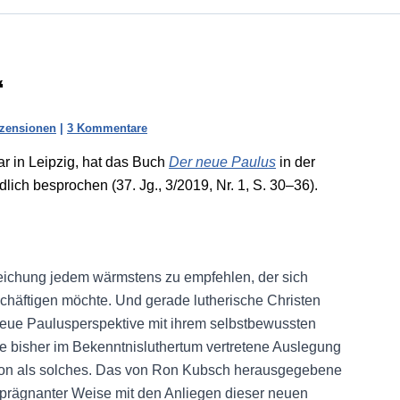
“
zensionen
|
3 Kommentare
r in Leipzig, hat das Buch
Der neue Paulus
in der
dlich besprochen (37. Jg., 3/2019, Nr. 1, S. 30–36).
ichung jedem wärmstens zu empfehlen, der sich
häftigen möchte. Und gerade lutherische Christen
 Neue Paulusperspektive mit ihrem selbstbewussten
ie bisher im Bekenntnisluthertum vertretene Auslegung
ation als solches. Das von Ron Kubsch herausgegebene
n prägnanter Weise mit den Anliegen dieser neuen