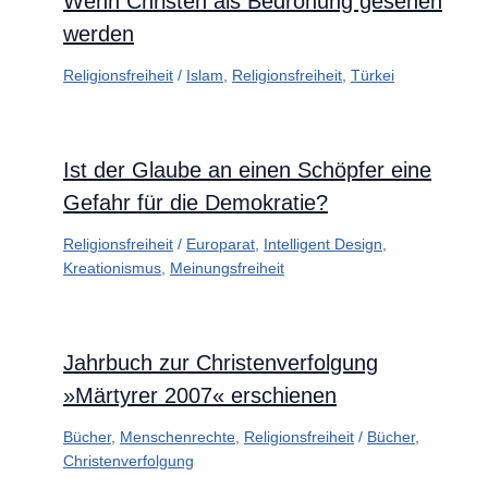
Wenn Christen als Bedrohung gesehen
werden
Religionsfreiheit
/
Islam
,
Religionsfreiheit
,
Türkei
Ist der Glaube an einen Schöpfer eine
Gefahr für die Demokratie?
Religionsfreiheit
/
Europarat
,
Intelligent Design
,
Kreationismus
,
Meinungsfreiheit
Jahrbuch zur Christenverfolgung
»Märtyrer 2007« erschienen
Bücher
,
Menschenrechte
,
Religionsfreiheit
/
Bücher
,
Christenverfolgung