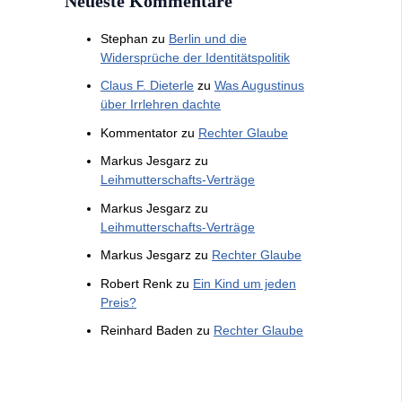
Neueste Kommentare
Stephan
zu
Berlin und die
Widersprüche der Identitätspolitik
Claus F. Dieterle
zu
Was Augustinus
über Irrlehren dachte
Kommentator
zu
Rechter Glaube
Markus Jesgarz
zu
Leihmutterschafts-Verträge
Markus Jesgarz
zu
Leihmutterschafts-Verträge
Markus Jesgarz
zu
Rechter Glaube
Robert Renk
zu
Ein Kind um jeden
Preis?
Reinhard Baden
zu
Rechter Glaube