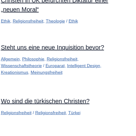
Christen in UK befürchten Diktatur einer
„neuen Moral“
Ethik
,
Religionsfreiheit
,
Theologie
/
Ethik
Steht uns eine neue Inquisition bevor?
Allgemein
,
Philosophie
,
Religionsfreiheit
,
Wissenschaftstheorie
/
Europarat
,
Intelligent Design
,
Kreationismus
,
Meinungsfreiheit
Wo sind die türkischen Christen?
Religionsfreiheit
/
Religionsfreiheit
,
Türkei