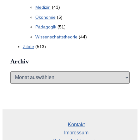
Medizin
(43)
Ökonomie
(5)
Pädagogik
(51)
Wissenschaftstheorie
(44)
Zitate
(513)
Archiv
A
r
c
h
i
v
Kontakt
Impressum