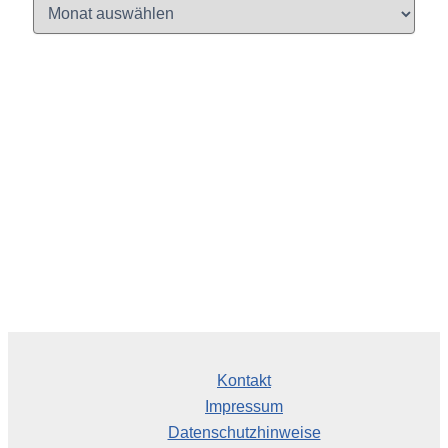
A
r
c
h
i
v
Kontakt
Impressum
Datenschutzhinweise