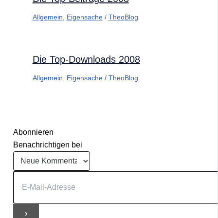
Allgemein
,
Eigensache
/
TheoBlog
Die Top-Downloads 2008
Allgemein
,
Eigensache
/
TheoBlog
Abonnieren
Benachrichtigen bei