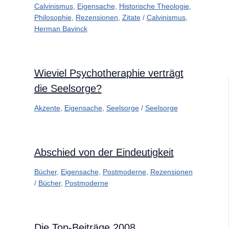
Calvinismus
,
Eigensache
,
Historische Theologie
,
Philosophie
,
Rezensionen
,
Zitate
/
Calvinismus
,
Herman Bavinck
Wieviel Psychotheraphie verträgt
die Seelsorge?
Akzente
,
Eigensache
,
Seelsorge
/
Seelsorge
Abschied von der Eindeutigkeit
Bücher
,
Eigensache
,
Postmoderne
,
Rezensionen
/
Bücher
,
Postmoderne
Die Top-Beiträge 2008