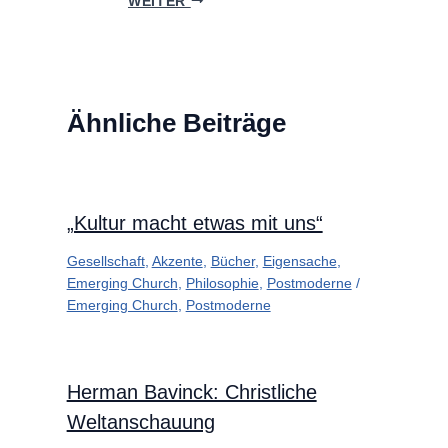
WEITER
Ähnliche Beiträge
„Kultur macht etwas mit uns“
Gesellschaft
,
Akzente
,
Bücher
,
Eigensache
,
Emerging Church
,
Philosophie
,
Postmoderne
/
Emerging Church
,
Postmoderne
Herman Bavinck: Christliche
Weltanschauung