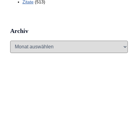
Zitate
(513)
Archiv
A
r
c
h
i
v