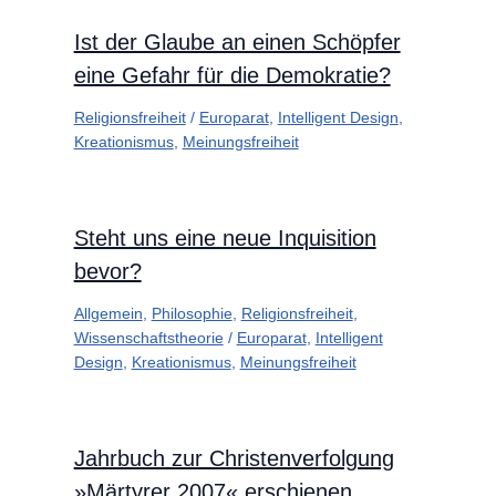
Ist der Glaube an einen Schöpfer
eine Gefahr für die Demokratie?
Religionsfreiheit
/
Europarat
,
Intelligent Design
,
Kreationismus
,
Meinungsfreiheit
Steht uns eine neue Inquisition
bevor?
Allgemein
,
Philosophie
,
Religionsfreiheit
,
Wissenschaftstheorie
/
Europarat
,
Intelligent
Design
,
Kreationismus
,
Meinungsfreiheit
Jahrbuch zur Christenverfolgung
»Märtyrer 2007« erschienen