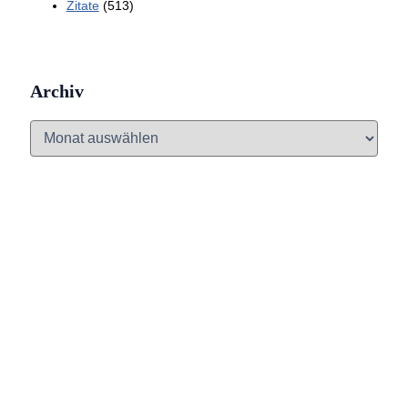
Zitate
(513)
Archiv
A
r
c
h
i
v