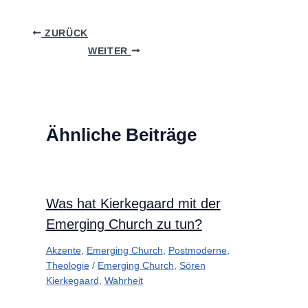
ZURÜCK
WEITER
Ähnliche Beiträge
Was hat Kierkegaard mit der
Emerging Church zu tun?
Akzente
,
Emerging Church
,
Postmoderne
,
Theologie
/
Emerging Church
,
Sören
Kierkegaard
,
Wahrheit