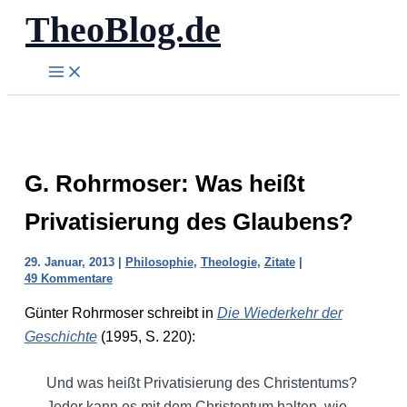
TheoBlog.de
Zum
Inhalt
springen
G. Rohrmoser: Was heißt
Privatisierung des Glaubens?
29. Januar, 2013
|
Philosophie
,
Theologie
,
Zitate
|
49 Kommentare
Günter Rohrmoser schreibt in
Die Wiederkehr der
Geschichte
(1995, S. 220):
Und was heißt Privatisierung des Christentums?
Jeder kann es mit dem Christentum halten, wie