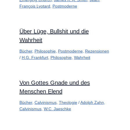
François Lyotard
,
Postmoderne
Über Lüge, Bullshit und die
Wahrheit
Bücher
,
Philosophie
,
Postmoderne
,
Rezensionen
/
H.G. Frankfurt
,
Philosophie
,
Wahrheit
Von Gottes Gnade und des
Menschen Elend
Bücher
,
Calvinismus
,
Theologie
/
Adolph Zahn
,
Calvinismus
,
W.C. Jaeschke