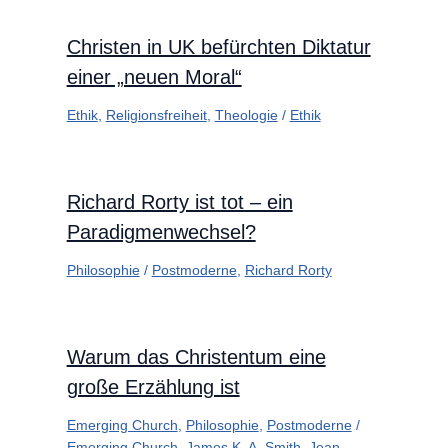
Christen in UK befürchten Diktatur
einer „neuen Moral“
Ethik
,
Religionsfreiheit
,
Theologie
/
Ethik
Richard Rorty ist tot – ein
Paradigmenwechsel?
Philosophie
/
Postmoderne
,
Richard Rorty
Warum das Christentum eine
große Erzählung ist
Emerging Church
,
Philosophie
,
Postmoderne
/
Emerging Church
,
James K. A. Smith
,
Jean-