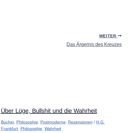
WEITER
Das Ärgernis des Kreuzes
Über Lüge, Bullshit und die Wahrheit
Bücher
,
Philosophie
,
Postmoderne
,
Rezensionen
/
H.G.
Frankfurt
,
Philosophie
,
Wahrheit