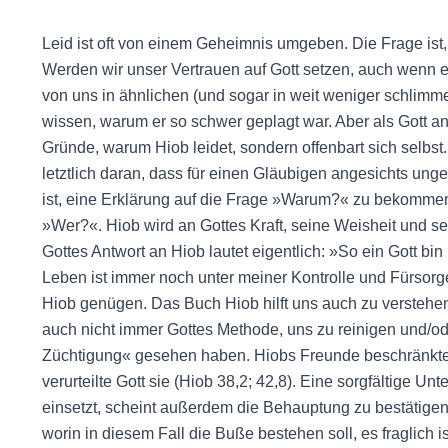
Leid ist oft von einem Geheimnis umgeben. Die Frage ist
Werden wir unser Vertrauen auf Gott setzen, auch wenn 
von uns in ähnlichen (und sogar in weit weniger schlimme
wissen, warum er so schwer geplagt war. Aber als Gott ant
Gründe, warum Hiob leidet, sondern offenbart sich selbst. 
letztlich daran, dass für einen Gläubigen angesichts ung
ist, eine Erklärung auf die Frage »Warum?« zu bekommen
»Wer?«. Hiob wird an Gottes Kraft, seine Weisheit und se
Gottes Antwort an Hiob lautet eigentlich: »So ein Gott bin 
Leben ist immer noch unter meiner Kontrolle und Fürsorg
Hiob genügen. Das Buch Hiob hilft uns auch zu verstehen
auch nicht immer Gottes Methode, uns zu reinigen und/ode
Züchtigung« gesehen haben. Hiobs Freunde beschränkten
verurteilte Gott sie (Hiob 38,2; 42,8). Eine sorgfältige U
einsetzt, scheint außerdem die Behauptung zu bestätigen,
worin in diesem Fall die Buße bestehen soll, es fraglich is