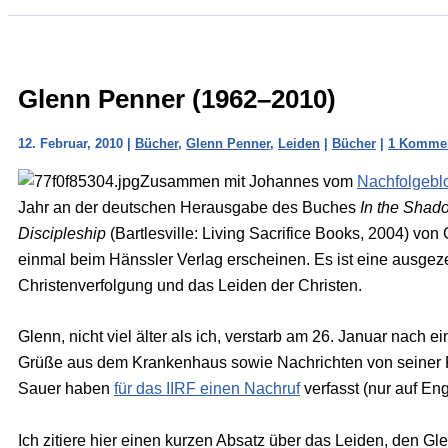
Glenn Penner (1962–2010)
12. Februar, 2010
|
Bücher
,
Glenn Penner
,
Leiden
|
Bücher
|
1 Komme
Zusammen mit Johannes vom
Nachfolgebl
Jahr an der deutschen Herausgabe des Buches
In the Shado
Discipleship
(Bartlesville: Living Sacrifice Books, 2004) vo
einmal beim Hänssler Verlag erscheinen. Es ist eine ausge
Christenverfolgung und das Leiden der Christen.
Glenn, nicht viel älter als ich, verstarb am 26. Januar nach
Grüße aus dem Krankenhaus sowie Nachrichten von seiner F
Sauer haben
für das IIRF einen Nachruf
verfasst (nur auf Eng
Ich zitiere hier einen kurzen Absatz über das Leiden, den Gl