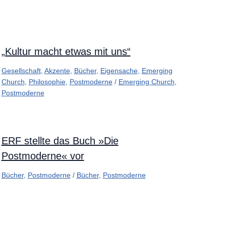
„Kultur macht etwas mit uns“
Gesellschaft
,
Akzente
,
Bücher
,
Eigensache
,
Emerging
Church
,
Philosophie
,
Postmoderne
/
Emerging Church
,
Postmoderne
ERF stellte das Buch »Die
Postmoderne« vor
Bücher
,
Postmoderne
/
Bücher
,
Postmoderne