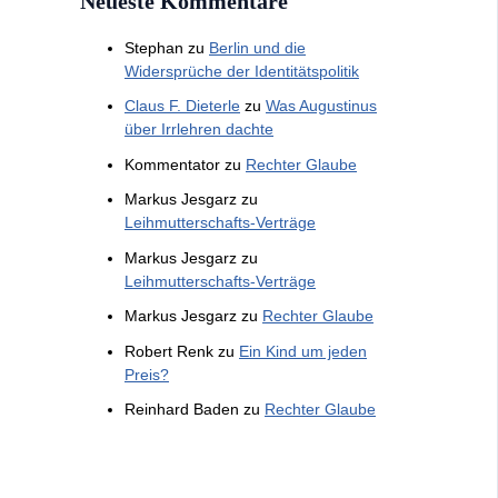
Neueste Kommentare
Stephan
zu
Berlin und die
Widersprüche der Identitätspolitik
Claus F. Dieterle
zu
Was Augustinus
über Irrlehren dachte
Kommentator
zu
Rechter Glaube
Markus Jesgarz
zu
Leihmutterschafts-Verträge
Markus Jesgarz
zu
Leihmutterschafts-Verträge
Markus Jesgarz
zu
Rechter Glaube
Robert Renk
zu
Ein Kind um jeden
Preis?
Reinhard Baden
zu
Rechter Glaube