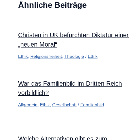
Ähnliche Beiträge
Christen in UK befürchten Diktatur einer
„neuen Moral“
Ethik
,
Religionsfreiheit
,
Theologie
/
Ethik
War das Familienbild im Dritten Reich
vorbildlich?
Allgemein
,
Ethik
,
Gesellschaft
/
Familienbild
Welche Alternativen gibt es zum