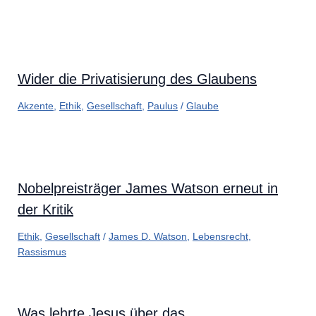
Wider die Privatisierung des Glaubens
Akzente
,
Ethik
,
Gesellschaft
,
Paulus
/
Glaube
Nobelpreisträger James Watson erneut in
der Kritik
Ethik
,
Gesellschaft
/
James D. Watson
,
Lebensrecht
,
Rassismus
Was lehrte Jesus über das