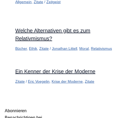
Allgemein
,
Zitate
/
Zeitgeist
Welche Alternativen gibt es zum
Relativmismus?
Bücher
,
Ethik
,
Zitate
/
Jonathan Littell
,
Moral
,
Relativismus
Ein Kenner der Krise der Moderne
Zitate
/
Eric Voegelin
,
Krise der Moderne
,
Zitate
Abonnieren
Benachrichtigen bei