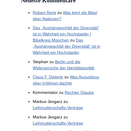
Neueste Kommentare
Robert Renk
zu
Was lehrt die Bibel
über Nationen?
Das „Aushängeschild der Diversität“
ist in Wahrheit ein Hochstapler |
Bibelkreis München
zu
Das
„Aushängeschild der Diversität“ ist in
Wahrheit ein Hochstapler
Stephan
zu
Berlin und die
Widersprüche der Identitätspolitik
Claus F. Dieterle
zu
Was Augustinus
über Irrlehren dachte
Kommentator
zu
Rechter Glaube
Markus Jesgarz
zu
Leihmutterschafts-Verträge
Markus Jesgarz
zu
Leihmutterschafts-Verträge