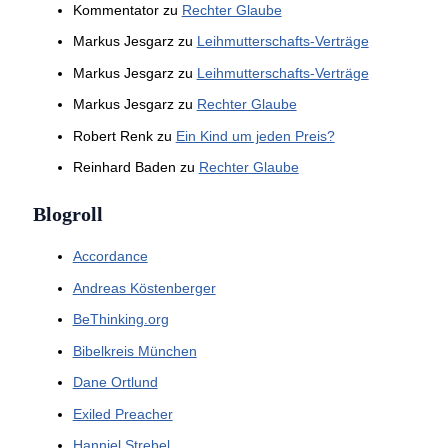
Kommentator
zu
Rechter Glaube
Markus Jesgarz
zu
Leihmutterschafts-Verträge
Markus Jesgarz
zu
Leihmutterschafts-Verträge
Markus Jesgarz
zu
Rechter Glaube
Robert Renk
zu
Ein Kind um jeden Preis?
Reinhard Baden
zu
Rechter Glaube
Blogroll
Accordance
Andreas Köstenberger
BeThinking.org
Bibelkreis München
Dane Ortlund
Exiled Preacher
Hanniel Strebel