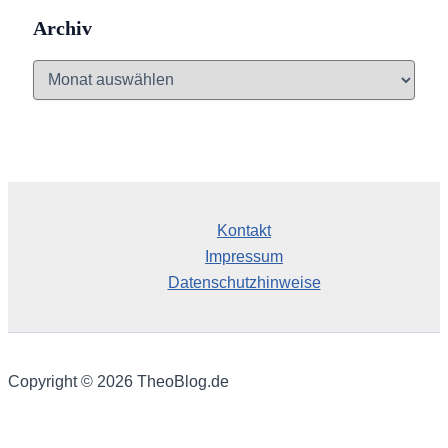
Archiv
A
r
c
h
i
v
Kontakt
Impressum
Datenschutzhinweise
Copyright © 2026 TheoBlog.de