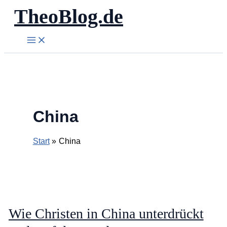
TheoBlog.de
Zum
Inhalt
springen
China
Start
China
Wie Christen in China unterdrückt