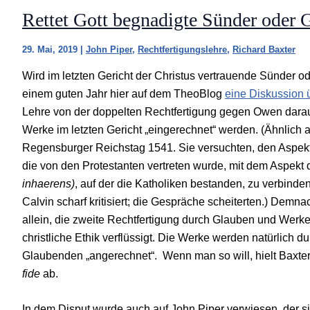
Rettet Gott begnadigte Sünder oder 
29. Mai, 2019
|
John Piper
,
Rechtfertigungslehre
,
Richard Baxter
Wird im letzten Gericht der Christus vertrauende Sünder od
einem guten Jahr hier auf dem TheoBlog
eine Diskussion
Lehre von der doppelten Rechtfertigung gegen Owen darau
Werke im letzten Gericht „eingerechnet“ werden. (Ähnlich
Regensburger Reichstag 1541. Sie versuchten, den Aspek
die von den Protestanten vertreten wurde, mit dem Aspekt 
inhaerens)
, auf der die Katholiken bestanden, zu verbinde
Calvin scharf kritisiert; die Gespräche scheiterten.) Demna
allein, die zweite Rechtfertigung durch Glauben und Werke.
christliche Ethik verflüssigt. Die Werke werden natürlich d
Glaubenden „angerechnet“. Wenn man so will, hielt Baxte
fide
ab.
In dem Disput wurde auch auf John Piper verwiesen, der s