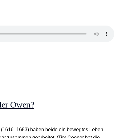
oder Owen?
n (1616–1683) haben beide ein bewegtes Leben
gar zusammen gearbeitet. (Tim Cooper hat die