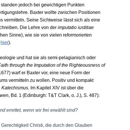
, standen jedoch bei gewichtigen Punkten
tigungslehre. Baxter wollte zwischen Positionen
vermitteln. Seine Sichtweise lässt sich als eine
chreiben. Die Lehre von der
imputatio iustitiae
chen Sinne), wie sie von vielen reformorierten
.
hier
).
eologie und hat sie als semi-pelagianisch oder
 Faith through the Imputation of the Righteousness of
677) warf er Baxter vor, eine neue Form der
ms vermitteln zu wollen. Positiv und kompakt
 Katechismus
. Im Kapitel XIV ist über die
Owen
, Bd. 1 (Edinburgh: T&T Clark, o. J.), S. 487):
 errettet, wenn wir frei erwählt sind?
 Gerechtigkeit Christi, die durch den Glauben