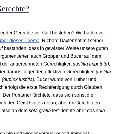
Gerechte?
er der Gerechte vor Gott bestehen? Wir hatten vor
 über dieses Thema
. Richard Baxter hat mit seiner
f bestanden, dass in gewisser Weise unsere guten
 argumentierten auch Gropper und Bucer auf dem
t der angerechneten Gerechtigkeit
(iustitia imputata)
,
der daraus folgenden effektiven Gerechtigkeit
(iustitia
n
(duplex iustitia)
. Bucer wurde von Luther und
ch erfolgt die erste Rechtfertigung durch Glauben
 Der Puritaner fürchtete, dass sich sonst die
urch den Geist Gottes getan, aber im Gericht den
r also an dem
sola gratia
fest, lehnte aber das
sola
ich hin und wieder verquer oder zumindest