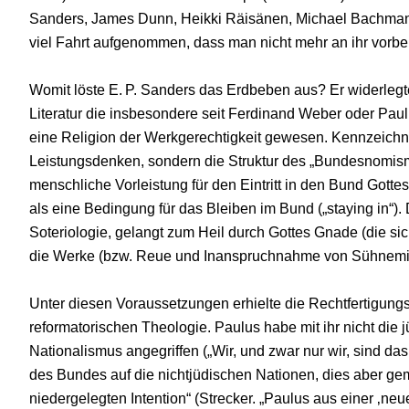
Sanders, James Dunn, Heikki Räisänen, Michael Bachmann 
viel Fahrt aufgenommen, dass man nicht mehr an ihr vorbe
Womit löste E. P. Sanders das Erdbeben aus? Er widerleg
Literatur die insbesondere seit Ferdinand Weber oder Paul
eine Religion der Werkgerechtigkeit gewesen. Kennzeichne
Leistungsdenken, sondern die Struktur des „Bundesnomismu
menschliche Vorleistung für den Eintritt in den Bund Gottes
als eine Bedingung für das Bleiben im Bund („staying in“)
Soteriologie, gelangt zum Heil durch Gottes Gnade (die sic
die Werke (bzw. Reue und Inanspruchnahme von Sühnemit
Unter diesen Voraussetzungen erhielte die Rechtfertigung
reformatorischen Theologie. Paulus habe mit ihr nicht die 
Nationalismus angegriffen („Wir, und zwar nur wir, sind das
des Bundes auf die nichtjüdischen Nationen, dies aber gem
niedergelegten Intention“ (Strecker. „Paulus aus einer ‚neue