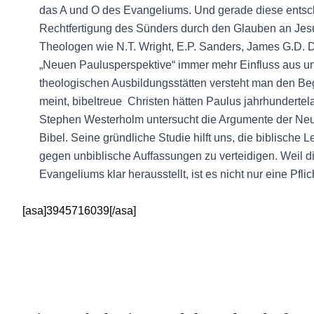
das A und O des Evangeliums. Und gerade diese entsc
Rechtfertigung des Sünders durch den Glauben an Jesus
Theologen wie N.T. Wright, E.P. Sanders, James G.D. 
„Neuen Paulusperspektive“ immer mehr Einfluss aus u
theologischen Ausbildungsstätten versteht man den Begr
meint, bibeltreue Christen hätten Paulus jahrhunderte
Stephen Westerholm untersucht die Argumente der Neu
Bibel. Seine gründliche Studie hilft uns, die biblische
gegen unbiblische Auffassungen zu verteidigen. Weil d
Evangeliums klar herausstellt, ist es nicht nur eine Pfl
[asa]3945716039[/asa]