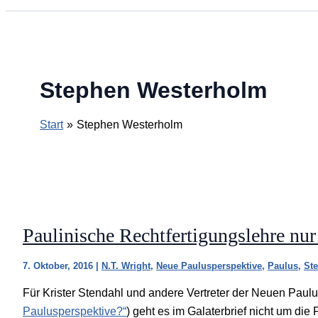
Stephen Westerholm
Start
Stephen Westerholm
Paulinische Rechtfertigungslehre nu
7. Oktober, 2016
|
N.T. Wright
,
Neue Paulusperspektive
,
Paulus
,
St
Für Krister Stendahl und andere Vertreter der Neuen Paul
Paulusperspektive?“
) geht es im Galaterbrief nicht um die