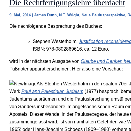
Die Rechtfertigungslehre überdacht
9. Mai, 2014
|
James Dunn
,
N.T. Wright
,
Neue Paulusperspektive
,
R
Die nachfolgende Besprechung des Buches:
Stephen Westerholm.
Justification reconsidered
ISBN: 978-0802869616. ca. 12 Euro,
wird in der nächsten Ausgabe von
Glaube und Denken heu
Fußnotenapparat erscheinen. Hier also eine Vorschau:
Als Stephen Westerholm in den späten 70er J
Werk
Paul and Palestinian Judaism
(1977) besprach, bemer
Judentums ausräumen und die Paulusforschung umstülpen w
von Sanders insbesondere im angelsächsischen Raum eine
Apostels. Dieser Wandel in der Paulusexegese, der heute 
zusammengefasst wird, ist von namhaften Gelehrten wie W
1965) oder Hans-Joachim Schoeps (1909–1980) vorbereitet 