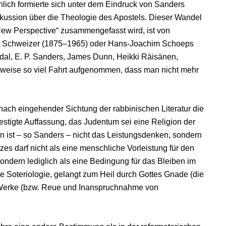
lich formierte sich unter dem Eindruck von Sanders
kussion über die Theologie des Apostels. Dieser Wandel
 New Perspective“ zusammengefasst wird, ist von
rt Schweizer (1875–1965) oder Hans-Joachim Schoeps
ndal, E. P. Sanders, James Dunn, Heikki Räisänen,
tweise so viel Fahrt aufgenommen, dass man nicht mehr
nach eingehender Sichtung der rabbinischen Literatur die
estigte Auffassung, das Judentum sei eine Religion der
 ist – so Sanders – nicht das Leistungsdenken, sondern
es darf nicht als eine menschliche Vorleistung für den
 sondern lediglich als eine Bedingung für das Bleiben im
he Soteriologie, gelangt zum Heil durch Gottes Gnade (die
ie Werke (bzw. Reue und Inanspruchnahme von