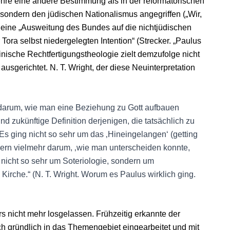
ehre eine andere Bestimmung als in der reformatorischen
, sondern den jüdischen Nationalismus angegriffen („Wir,
ür eine „Ausweitung des Bundes auf die nichtjüdischen
ora selbst niedergelegten Intention“ (Strecker. „Paulus
linische Rechtfertigungstheologie zielt demzufolge nicht
ausgerichtet. N. T. Wright, der diese Neuinterpretation
ht darum, wie man eine Beziehung zu Gott aufbauen
 zukünftige Definition derjenigen, die tatsächlich zu
 Es ging nicht so sehr um das ‚Hineingelangen‘ (getting
ndern vielmehr darum, ‚wie man unterscheiden konnte,
 nicht so sehr um Soteriologie, sondern um
Kirche.“ (N. T. Wright. Worum es Paulus wirklich ging.
 nicht mehr losgelassen. Frühzeitig erkannte der
h gründlich in das Themengebiet eingearbeitet und mit