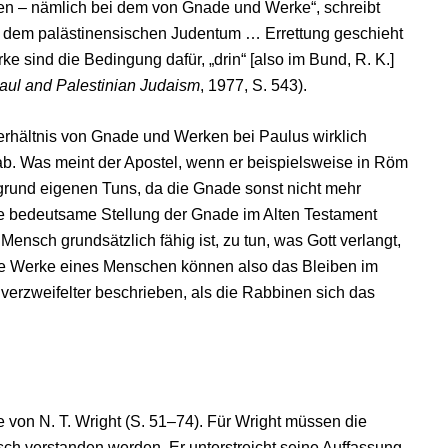
n – nämlich bei dem von Gnade und Werke“, schreibt
t dem palästinensischen Judentum … Errettung geschieht
 sind die Bedingung dafür, „drin“ [also im Bund, R. K.]
aul and Palestinian Judaism
, 1977, S. 543).
erhältnis von Gnade und Werken bei Paulus wirklich
 ab. Was meint der Apostel, wenn er beispielsweise in Röm
grund eigenen Tuns, da die Gnade sonst nicht mehr
e bedeutsame Stellung der Gnade im Alten Testament
nsch grundsätzlich fähig ist, zu tun, was Gott verlangt,
ie Werke eines Menschen können also das Bleiben im
verzweifelter beschrieben, als die Rabbinen sich das
e von N. T. Wright (S. 51–74). Für Wright müssen die
isch verstanden werden. Er unterstreicht seine Auffassung