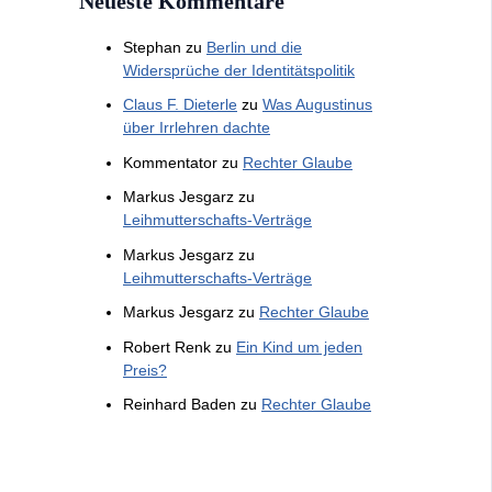
Neueste Kommentare
Stephan
zu
Berlin und die
Widersprüche der Identitätspolitik
Claus F. Dieterle
zu
Was Augustinus
über Irrlehren dachte
Kommentator
zu
Rechter Glaube
Markus Jesgarz
zu
Leihmutterschafts-Verträge
Markus Jesgarz
zu
Leihmutterschafts-Verträge
Markus Jesgarz
zu
Rechter Glaube
Robert Renk
zu
Ein Kind um jeden
Preis?
Reinhard Baden
zu
Rechter Glaube