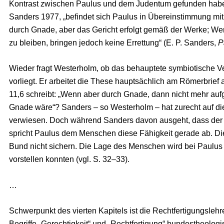
Kontrast zwischen Paulus und dem Judentum gefunden habe
Sanders 1977, „befindet sich Paulus in Übereinstimmung mi
durch Gnade, aber das Gericht erfolgt gemäß der Werke; Werke
zu bleiben, bringen jedoch keine Errettung“ (E. P. Sanders,
P
Wieder fragt Westerholm, ob das behauptete symbiotische V
vorliegt. Er arbeitet die These hauptsächlich am Römerbrief
11,6 schreibt: „Wenn aber durch Gnade, dann nicht mehr auf
Gnade wäre“? Sanders – so Westerholm – hat zurecht auf di
verwiesen. Doch während Sanders davon ausgeht, dass der Me
spricht Paulus dem Menschen diese Fähigkeit gerade ab. D
Bund nicht sichern. Die Lage des Menschen wird bei Paulus 
vorstellen konnten (vgl. S. 32–33).
…
Schwerpunkt des vierten Kapitels ist die Rechtfertigungslehr
Begriffe „Gerechtigkeit“ und „Rechtfertigung“ bundestheolog