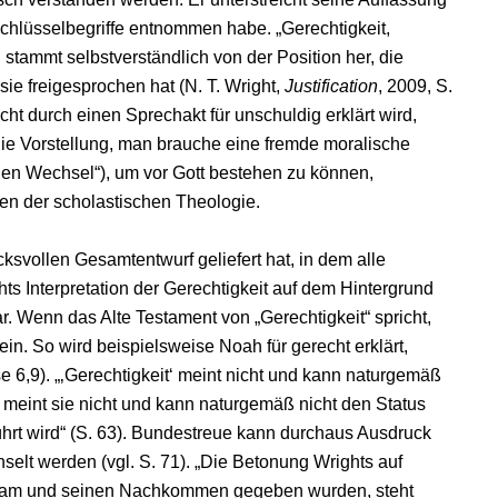
Schlüsselbegriffe entnommen habe. „Gerechtigkeit,
 stammt selbstverständlich von der Position her, die
e freigesprochen hat (N. T. Wright,
Justification
, 2009, S.
icht durch einen Sprechakt für unschuldig erklärt wird,
Die Vorstellung, man brauche eine fremde moralische
chen Wechsel“), um vor Gott bestehen zu können,
ien der scholastischen Theologie.
svollen Gesamtentwurf geliefert hat, in dem alle
ights Interpretation der Gerechtigkeit auf dem Hintergrund
. Wenn das Alte Testament von „Gerechtigkeit“ spricht,
in. So wird beispielsweise Noah für gerecht erklärt,
e 6,9). „‚Gerechtigkeit‘ meint nicht und kann naturgemäß
 meint sie nicht und kann naturgemäß nicht den Status
hrt wird“ (S. 63). Bundestreue kann durchaus Ausdruck
chselt werden (vgl. S. 71). „Die Betonung Wrights auf
braham und seinen Nachkommen gegeben wurden, steht