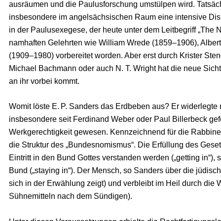
ausräumen und die Paulusforschung umstülpen wird. Tatsäch
insbesondere im angelsächsischen Raum eine intensive Dis
in der Paulusexegese, der heute unter dem Leitbegriff „The
namhaften Gelehrten wie William Wrede (1859–1906), Albe
(1909–1980) vorbereitet worden. Aber erst durch Krister Ste
Michael Bachmann oder auch N. T. Wright hat die neue Sich
an ihr vorbei kommt.
Womit löste E. P. Sanders das Erdbeben aus? Er widerlegte 
insbesondere seit Ferdinand Weber oder Paul Billerbeck gef
Werkgerechtigkeit gewesen. Kennzeichnend für die Rabbinen
die Struktur des „Bundesnomismus“. Die Erfüllung des Gesetz
Eintritt in den Bund Gottes verstanden werden („getting in“),
Bund („staying in“). Der Mensch, so Sanders über die jüdisc
sich in der Erwählung zeigt) und verbleibt im Heil durch d
Sühnemitteln nach dem Sündigen).