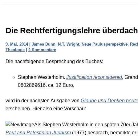
Die Rechtfertigungslehre überdach
9. Mai, 2014
|
James Dunn
,
N.T. Wright
,
Neue Paulusperspektive
,
Rech
Theologie
|
4 Kommentare
Die nachfolgende Besprechung des Buches:
Stephen Westerholm.
Justification reconsidered.
Grand 
0802869616. ca. 12 Euro,
wird in der nächsten Ausgabe von
Glaube und Denken heut
erscheinen. Hier also eine Vorschau:
Als Stephen Westerholm in den späten 70er Jah
Paul and Palestinian Judaism
(1977) besprach, bemerkte er 