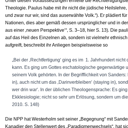
Unter diesen Voraussetzungen erhielte die Rechtfertigungsl
Theologie. Paulus habe mit ihr nicht die jüdische Heilslehre
und zwar nur wir, sind das auserwählte Volk.“). Er plädiert f
Nationen, dies aber gemäß dessen ursprünglicher und in der T
aus einer ‚neuen Perspektive‘“, S. 3–18, hier S. 13). Die pau
auf das Heil des Einzelnen ab, sondern ist vielmehr ethnisch 
aufgreift, beschreibt ihr Anliegen beispielsweise so
„Bei der ‚Rechtfertigung‘ ging es im 1. Jahrhundert nic
kann. Es ging um Gottes eschatologische gegenwärtige und
seinem Volk gehörten. In der Begrifflichkeit von Sanders:
in), auch nicht um das ‚Darinverbleiben‘ (staying in), so
wer drin war‘. In der üblichen Theologensprache: Es ging
Ekklesiologie; nicht so sehr um Erlösung, sondern um die 
2010. S. 148)
Die NPP hat Westerholm seit seiner „Begegnung“ mit Sanders
Kanadier den Stellenwert des „Paradigmenwechsels“, hat sic