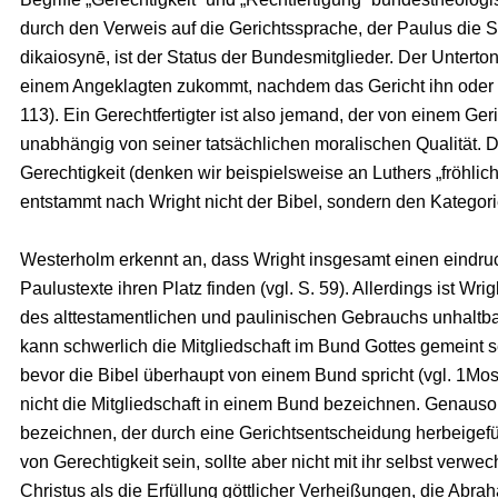
durch den Verweis auf die Gerichtssprache, der Paulus die 
dikaiosynē, ist der Status der Bundesmitglieder. Der Unterton
einem Angeklagten zukommt, nachdem das Gericht ihn oder si
113). Ein Gerechtfertigter ist also jemand, der von einem Ger
unabhängig von seiner tatsächlichen moralischen Qualität. 
Gerechtigkeit (denken wir beispielsweise an Luthers „fröhli
entstammt nach Wright nicht der Bibel, sondern den Kategor
Westerholm erkennt an, dass Wright insgesamt einen eindruck
Paulustexte ihren Platz finden (vgl. S. 59). Allerdings ist Wr
des alttestamentlichen und paulinischen Gebrauchs unhaltbar
kann schwerlich die Mitgliedschaft im Bund Gottes gemeint se
bevor die Bibel überhaupt von einem Bund spricht (vgl. 1Mos
nicht die Mitgliedschaft in einem Bund bezeichnen. Genauso
bezeichnen, der durch eine Gerichtsentscheidung herbeigefü
von Gerechtigkeit sein, sollte aber nicht mit ihr selbst verwe
Christus als die Erfüllung göttlicher Verheißungen, die A