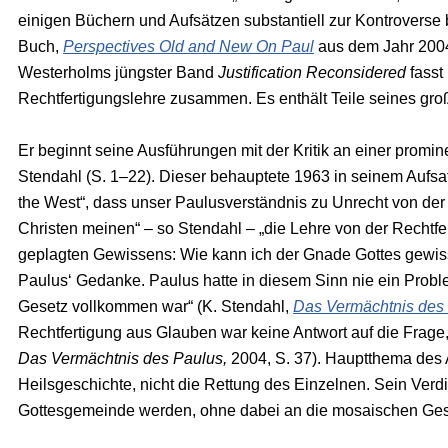
einigen Büchern und Aufsätzen substantiell zur Kontroverse
Buch,
Perspectives Old and New On Paul
aus dem Jahr 2004,
Westerholms jüngster Band
Justification Reconsidered
fasst
Rechtfertigungslehre zusammen. Es enthält Teile seines groß
Er beginnt seine Ausführungen mit der Kritik an einer prom
Stendahl (S. 1–22). Dieser behauptete 1963 in seinem Aufsat
the West“, dass unser Paulusverständnis zu Unrecht von der 
Christen meinen“ – so Stendahl – „die Lehre von der Rechtfe
geplagten Gewissens: Wie kann ich der Gnade Gottes gewiss
Paulus‘ Gedanke. Paulus hatte in diesem Sinn nie ein Pro
Gesetz vollkommen war“ (K. Stendahl,
Das Vermächtnis des
Rechtfertigung aus Glauben war keine Antwort auf die Frage
Das Vermächtnis des Paulus,
2004, S. 37). Hauptthema des 
Heilsgeschichte, nicht die Rettung des Einzelnen. Sein Verd
Gottesgemeinde werden, ohne dabei an die mosaischen Ge