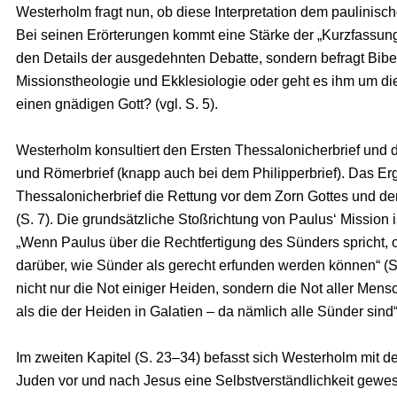
Westerholm fragt nun, ob diese Interpretation dem paulinisc
Bei seinen Erörterungen kommt eine Stärke der „Kurzfassung“
den Details der ausgedehnten Debatte, sondern befragt Bibel
Missionstheologie und Ekklesiologie oder geht es ihm um die
einen gnädigen Gott? (vgl. S. 5).
Westerholm konsultiert den Ersten Thessalonicherbrief und di
und Römerbrief (knapp auch bei dem Philipperbrief). Das Erge
Thessalonicherbrief die Rettung vor dem Zorn Gottes und dem
(S. 7). Die grundsätzliche Stoßrichtung von Paulus‘ Mission 
„Wenn Paulus über die Rechtfertigung des Sünders spricht, ob
darüber, wie Sünder als gerecht erfunden werden können“ (S. 
nicht nur die Not einiger Heiden, sondern die Not aller Men
als die der Heiden in Galatien – da nämlich alle Sünder sind“
Im zweiten Kapitel (S. 23–34) befasst sich Westerholm mit d
Juden vor und nach Jesus eine Selbstverständlichkeit gewe