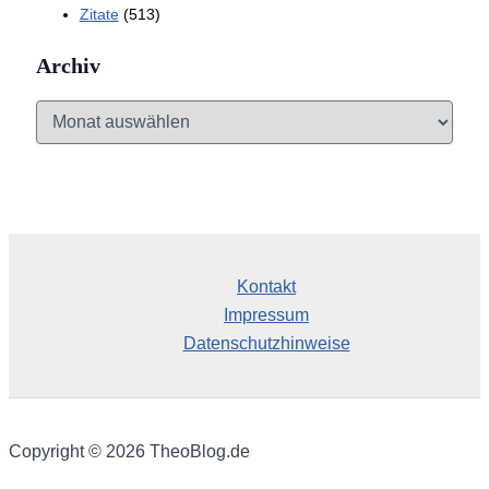
Zitate
(513)
Archiv
A
r
c
h
i
v
Kontakt
Impressum
Datenschutzhinweise
Copyright © 2026 TheoBlog.de