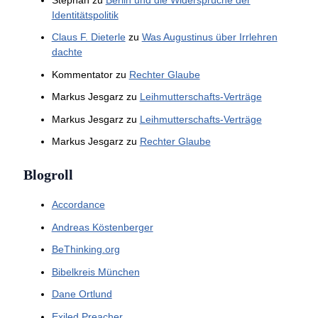
Identitätspolitik
Claus F. Dieterle
zu
Was Augustinus über Irrlehren
dachte
Kommentator
zu
Rechter Glaube
Markus Jesgarz
zu
Leihmutterschafts-Verträge
Markus Jesgarz
zu
Leihmutterschafts-Verträge
Markus Jesgarz
zu
Rechter Glaube
Blogroll
Accordance
Andreas Köstenberger
BeThinking.org
Bibelkreis München
Dane Ortlund
Exiled Preacher