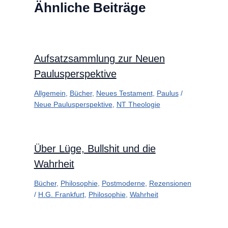
Ähnliche Beiträge
Aufsatzsammlung zur Neuen
Paulusperspektive
Allgemein
,
Bücher
,
Neues Testament
,
Paulus
/
Neue Paulusperspektive
,
NT Theologie
Über Lüge, Bullshit und die
Wahrheit
Bücher
,
Philosophie
,
Postmoderne
,
Rezensionen
/
H.G. Frankfurt
,
Philosophie
,
Wahrheit