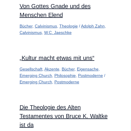
Von Gottes Gnade und des
Menschen Elend
Bücher
,
Calvinismus
,
Theologie
/
Adolph Zahn
,
Calvinismus
,
W.C. Jaeschke
„Kultur macht etwas mit uns“
Gesellschaft
,
Akzente
,
Bücher
,
Eigensache
,
Emerging Church
,
Philosophie
,
Postmoderne
/
Emerging Church
,
Postmoderne
Die Theologie des Alten
Testamentes von Bruce K. Waltke
ist da