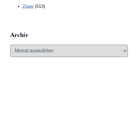
Zitate
(513)
Archiv
A
r
c
h
i
v