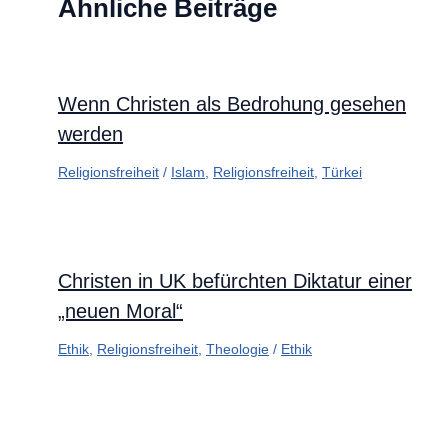
Ähnliche Beiträge
Wenn Christen als Bedrohung gesehen
werden
Religionsfreiheit
/
Islam
,
Religionsfreiheit
,
Türkei
Christen in UK befürchten Diktatur einer
„neuen Moral“
Ethik
,
Religionsfreiheit
,
Theologie
/
Ethik