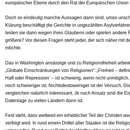
europäischer Ebene durch den Rat der Europäischen Union ei
Doch so eindeutig manche Aussagen darin sind, umso unschä
Klärung beschäftigt die Gerichte in ungezählten Asylverfahr
leiden sie dann wegen ihres Glaubens oder spielen andere Fa
größere? Vor diesen Fragen steht jeder, der sich näher mit 
möchte.
Das in Washington ansässige und zu Religionsfreiheit arbei
„Globale Einschränkungen von Religionen“: „Freiheit – defi
Haft oder Repression‘ – ist schwierig, wenn nicht unmöglich, 
noch schwieriger ist. Nichtsdestoweniger ist der Versuch, D
vergleichen natürlich interessant. Je nach Ansatz sind die E
Datenlage zu vielen Ländern dünn ist.
Fest steht, dass weltweit ein erheblicher Teil der Christen w
verfolgt wird. In rund einem Drittel aller Staaten ist die Re