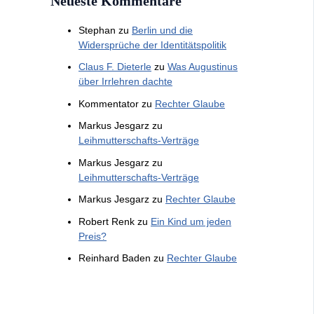
Neueste Kommentare
Stephan
zu
Berlin und die
Widersprüche der Identitätspolitik
Claus F. Dieterle
zu
Was Augustinus
über Irrlehren dachte
Kommentator
zu
Rechter Glaube
Markus Jesgarz
zu
Leihmutterschafts-Verträge
Markus Jesgarz
zu
Leihmutterschafts-Verträge
Markus Jesgarz
zu
Rechter Glaube
Robert Renk
zu
Ein Kind um jeden
Preis?
Reinhard Baden
zu
Rechter Glaube