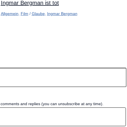
Ingmar Bergman ist tot
Allgemein
,
Film
/
Glaube
,
Ingmar Bergman
w comments and replies (you can unsubscribe at any time).