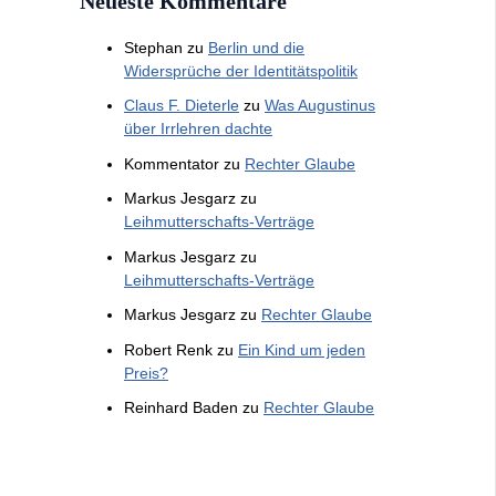
Neueste Kommentare
Stephan
zu
Berlin und die
Widersprüche der Identitätspolitik
Claus F. Dieterle
zu
Was Augustinus
über Irrlehren dachte
Kommentator
zu
Rechter Glaube
Markus Jesgarz
zu
Leihmutterschafts-Verträge
Markus Jesgarz
zu
Leihmutterschafts-Verträge
Markus Jesgarz
zu
Rechter Glaube
Robert Renk
zu
Ein Kind um jeden
Preis?
Reinhard Baden
zu
Rechter Glaube