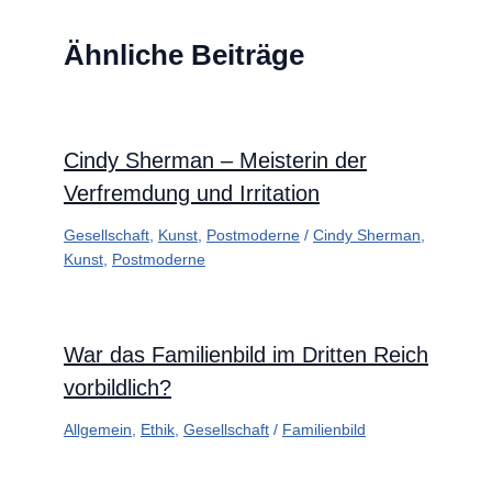
Ähnliche Beiträge
Cindy Sherman – Meisterin der
Verfremdung und Irritation
Gesellschaft
,
Kunst
,
Postmoderne
/
Cindy Sherman
,
Kunst
,
Postmoderne
War das Familienbild im Dritten Reich
vorbildlich?
Allgemein
,
Ethik
,
Gesellschaft
/
Familienbild