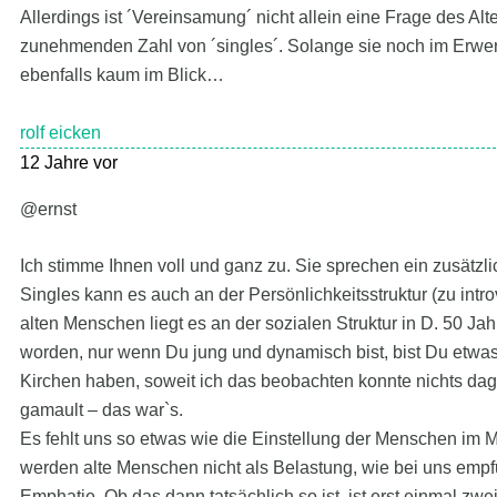
Allerdings ist ´Vereinsamung´ nicht allein eine Frage des Alte
zunehmenden Zahl von ´singles´. Solange sie noch im Erwerbs
ebenfalls kaum im Blick…
rolf eicken
12 Jahre vor
@ernst
Ich stimme Ihnen voll und ganz zu. Sie sprechen ein zusätzl
Singles kann es auch an der Persönlichkeitsstruktur (zu introv
alten Menschen liegt es an der sozialen Struktur in D. 50 Ja
worden, nur wenn Du jung und dynamisch bist, bist Du etwas we
Kirchen haben, soweit ich das beobachten konnte nichts d
gamault – das war`s.
Es fehlt uns so etwas wie die Einstellung der Menschen im M
werden alte Menschen nicht als Belastung, wie bei uns empf
Emphatie. Ob das dann tatsächlich so ist, ist erst einmal zwe