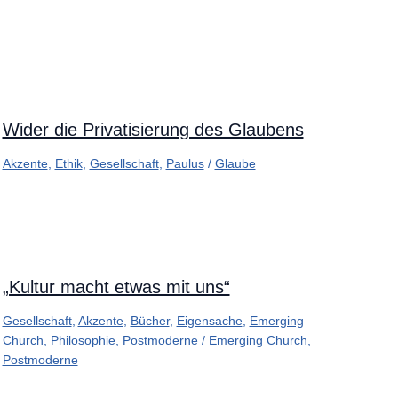
Wider die Privatisierung des Glaubens
Akzente
,
Ethik
,
Gesellschaft
,
Paulus
/
Glaube
„Kultur macht etwas mit uns“
Gesellschaft
,
Akzente
,
Bücher
,
Eigensache
,
Emerging
Church
,
Philosophie
,
Postmoderne
/
Emerging Church
,
Postmoderne