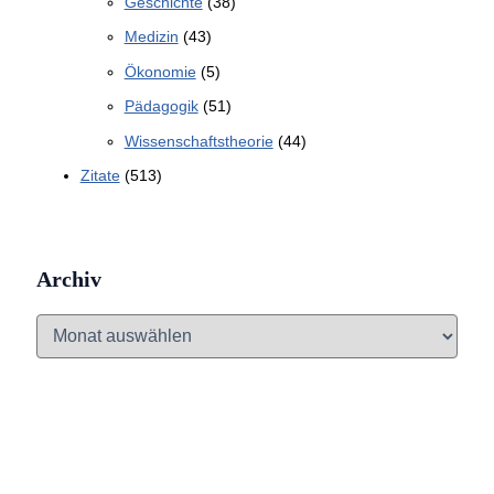
Geschichte
(38)
Medizin
(43)
Ökonomie
(5)
Pädagogik
(51)
Wissenschaftstheorie
(44)
Zitate
(513)
Archiv
A
r
c
h
i
v