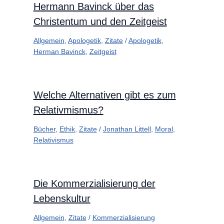
Hermann Bavinck über das
Christentum und den Zeitgeist
Allgemein
,
Apologetik
,
Zitate
/
Apologetik
,
Herman Bavinck
,
Zeitgeist
Welche Alternativen gibt es zum
Relativmismus?
Bücher
,
Ethik
,
Zitate
/
Jonathan Littell
,
Moral
,
Relativismus
Die Kommerzialisierung der
Lebenskultur
Allgemein
,
Zitate
/
Kommerzialisierung