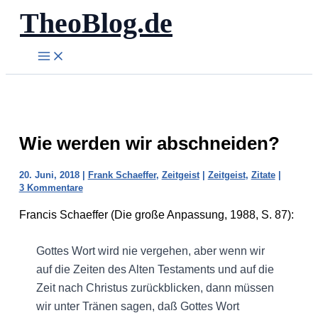
TheoBlog.de
Zum
Inhalt
springen
Wie werden wir abschneiden?
20. Juni, 2018
|
Frank Schaeffer
,
Zeitgeist
|
Zeitgeist
,
Zitate
|
3 Kommentare
Francis Schaeffer (Die große Anpassung, 1988, S. 87):
Gottes Wort wird nie vergehen, aber wenn wir
auf die Zeiten des Alten Testaments und auf die
Zeit nach Christus zurückblicken, dann müssen
wir unter Tränen sagen, daß Gottes Wort