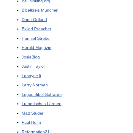
BeThinking.org
Bibelkreis München
Dane Ortlund
Exiled Preacher
Hanniel Strebel
Herold Magazin
JosiaBlog
Justin Taylor
Lahayne.lt
Larry Norman
Logos Bibel-Software
Lutherisches Lärmen
Matt Studer
Paul Helm
Reformation21