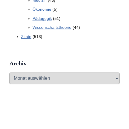
Medizin
(43)
Ökonomie
(5)
Pädagogik
(51)
Wissenschaftstheorie
(44)
Zitate
(513)
Archiv
A
r
c
h
i
v