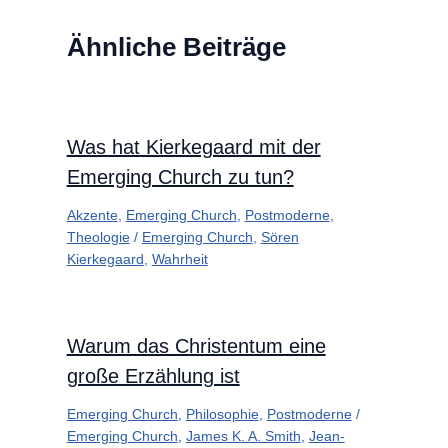
Ähnliche Beiträge
Was hat Kierkegaard mit der
Emerging Church zu tun?
Akzente
,
Emerging Church
,
Postmoderne
,
Theologie
/
Emerging Church
,
Sören
Kierkegaard
,
Wahrheit
Warum das Christentum eine
große Erzählung ist
Emerging Church
,
Philosophie
,
Postmoderne
/
Emerging Church
,
James K. A. Smith
,
Jean-