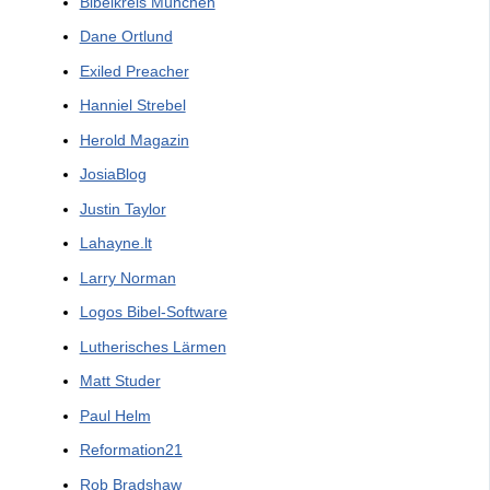
Bibelkreis München
Dane Ortlund
Exiled Preacher
Hanniel Strebel
Herold Magazin
JosiaBlog
Justin Taylor
Lahayne.lt
Larry Norman
Logos Bibel-Software
Lutherisches Lärmen
Matt Studer
Paul Helm
Reformation21
Rob Bradshaw