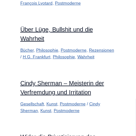
François Lyotard
,
Postmoderne
Über Lüge, Bullshit und die
Wahrheit
Bücher
,
Philosophie
,
Postmoderne
,
Rezensionen
/
H.G. Frankfurt
,
Philosophie
,
Wahrheit
Cindy Sherman – Meisterin der
Verfremdung und Irritation
Gesellschaft
,
Kunst
,
Postmoderne
/
Cindy
Sherman
,
Kunst
,
Postmoderne