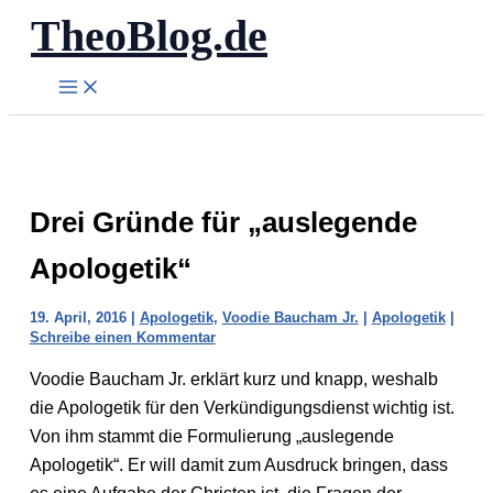
TheoBlog.de
Zum
Inhalt
springen
Drei Gründe für „auslegende
Apologetik“
19. April, 2016
|
Apologetik
,
Voodie Baucham Jr.
|
Apologetik
|
Schreibe einen Kommentar
Voodie Baucham Jr. erklärt kurz und knapp, weshalb
die Apologetik für den Verkündigungsdienst wichtig ist.
Von ihm stammt die Formulierung „auslegende
Apologetik“. Er will damit zum Ausdruck bringen, dass