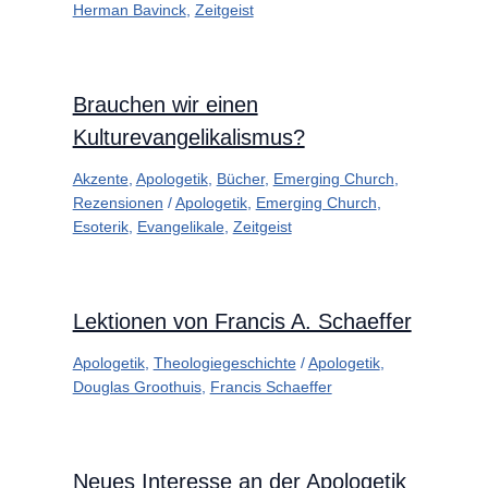
Herman Bavinck
,
Zeitgeist
Brauchen wir einen
Kulturevangelikalismus?
Akzente
,
Apologetik
,
Bücher
,
Emerging Church
,
Rezensionen
/
Apologetik
,
Emerging Church
,
Esoterik
,
Evangelikale
,
Zeitgeist
Lektionen von Francis A. Schaeffer
Apologetik
,
Theologiegeschichte
/
Apologetik
,
Douglas Groothuis
,
Francis Schaeffer
Neues Interesse an der Apologetik