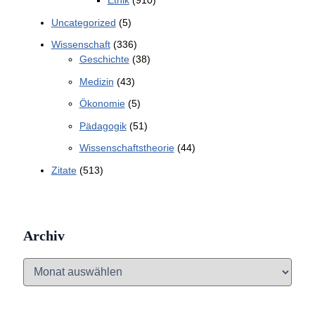
Ethik
(910)
Uncategorized
(5)
Wissenschaft
(336)
Geschichte
(38)
Medizin
(43)
Ökonomie
(5)
Pädagogik
(51)
Wissenschaftstheorie
(44)
Zitate
(513)
Archiv
A
r
c
h