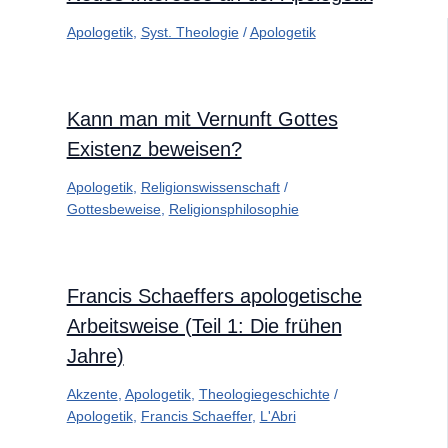
Apologetik
,
Syst. Theologie
/
Apologetik
Kann man mit Vernunft Gottes
Existenz beweisen?
Apologetik
,
Religionswissenschaft
/
Gottesbeweise
,
Religionsphilosophie
Francis Schaeffers apologetische
Arbeitsweise (Teil 1: Die frühen
Jahre)
Akzente
,
Apologetik
,
Theologiegeschichte
/
Apologetik
,
Francis Schaeffer
,
L'Abri