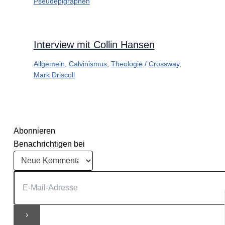
Pseudepigraphen
Interview mit Collin Hansen
Allgemein
,
Calvinismus
,
Theologie
/
Crossway
,
Mark Driscoll
Abonnieren
Benachrichtigen bei