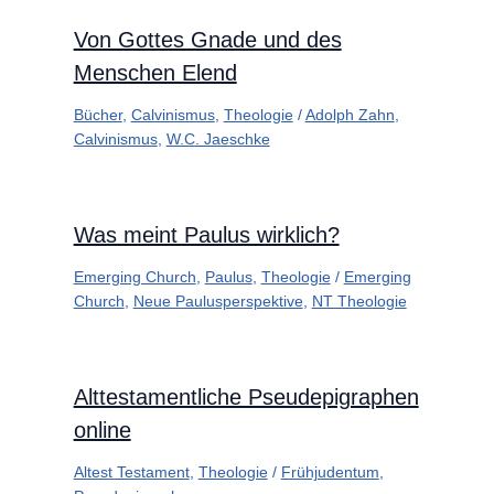
Von Gottes Gnade und des
Menschen Elend
Bücher
,
Calvinismus
,
Theologie
/
Adolph Zahn
,
Calvinismus
,
W.C. Jaeschke
Was meint Paulus wirklich?
Emerging Church
,
Paulus
,
Theologie
/
Emerging
Church
,
Neue Paulusperspektive
,
NT Theologie
Alttestamentliche Pseudepigraphen
online
Altest Testament
,
Theologie
/
Frühjudentum
,