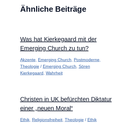
Ähnliche Beiträge
Was hat Kierkegaard mit der
Emerging Church zu tun?
Akzente
,
Emerging Church
,
Postmoderne
,
Theologie
/
Emerging Church
,
Sören
Kierkegaard
,
Wahrheit
Christen in UK befürchten Diktatur
einer „neuen Moral“
Ethik
,
Religionsfreiheit
,
Theologie
/
Ethik