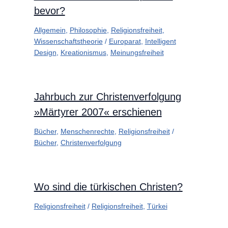
bevor?
Allgemein
,
Philosophie
,
Religionsfreiheit
,
Wissenschaftstheorie
/
Europarat
,
Intelligent
Design
,
Kreationismus
,
Meinungsfreiheit
Jahrbuch zur Christenverfolgung
»Märtyrer 2007« erschienen
Bücher
,
Menschenrechte
,
Religionsfreiheit
/
Bücher
,
Christenverfolgung
Wo sind die türkischen Christen?
Religionsfreiheit
/
Religionsfreiheit
,
Türkei