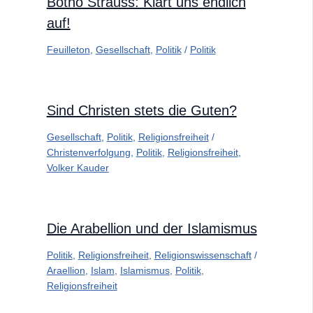
Botho Strauss: Klärt uns endlich
auf!
Feuilleton
,
Gesellschaft
,
Politik
/
Politik
Sind Christen stets die Guten?
Gesellschaft
,
Politik
,
Religionsfreiheit
/
Christenverfolgung
,
Politik
,
Religionsfreiheit
,
Volker Kauder
Die Arabellion und der Islamismus
Politik
,
Religionsfreiheit
,
Religionswissenschaft
/
Araellion
,
Islam
,
Islamismus
,
Politik
,
Religionsfreiheit