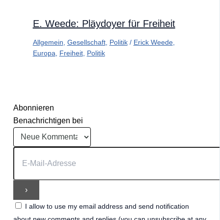
E. Weede: Pläydoyer für Freiheit
Allgemein
,
Gesellschaft
,
Politik
/
Erick Weede
,
Europa
,
Freiheit
,
Politik
Abonnieren
Benachrichtigen bei
I allow to use my email address and send notification
about new comments and replies (you can unsubscribe at any