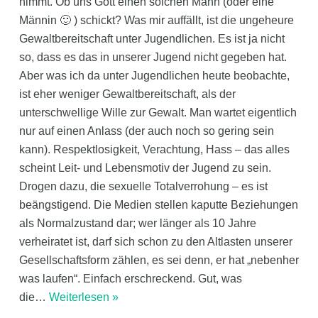
nimmt. Ob uns Gott einen solchen Mann (oder eine
Männin 🙂 ) schickt? Was mir auffällt, ist die ungeheure
Gewaltbereitschaft unter Jugendlichen. Es ist ja nicht
so, dass es das in unserer Jugend nicht gegeben hat.
Aber was ich da unter Jugendlichen heute beobachte,
ist eher weniger Gewaltbereitschaft, als der
unterschwellige Wille zur Gewalt. Man wartet eigentlich
nur auf einen Anlass (der auch noch so gering sein
kann). Respektlosigkeit, Verachtung, Hass – das alles
scheint Leit- und Lebensmotiv der Jugend zu sein.
Drogen dazu, die sexuelle Totalverrohung – es ist
beängstigend. Die Medien stellen kaputte Beziehungen
als Normalzustand dar; wer länger als 10 Jahre
verheiratet ist, darf sich schon zu den Altlasten unserer
Gesellschaftsform zählen, es sei denn, er hat „nebenher
was laufen“. Einfach erschreckend. Gut, was
die
…
Weiterlesen »