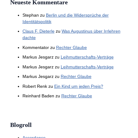
Neueste Kommentare
Stephan
zu
Berlin und die Widersprüche der
Identitätspolitik
Claus F. Dieterle
zu
Was Augustinus über Irrlehren
dachte
Kommentator
zu
Rechter Glaube
Markus Jesgarz
zu
Leihmutterschafts-Verträge
Markus Jesgarz
zu
Leihmutterschafts-Verträge
Markus Jesgarz
zu
Rechter Glaube
Robert Renk
zu
Ein Kind um jeden Preis?
Reinhard Baden
zu
Rechter Glaube
Blogroll
Accordance