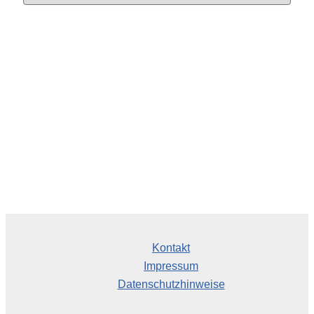
c
h
i
v
Kontakt
Impressum
Datenschutzhinweise