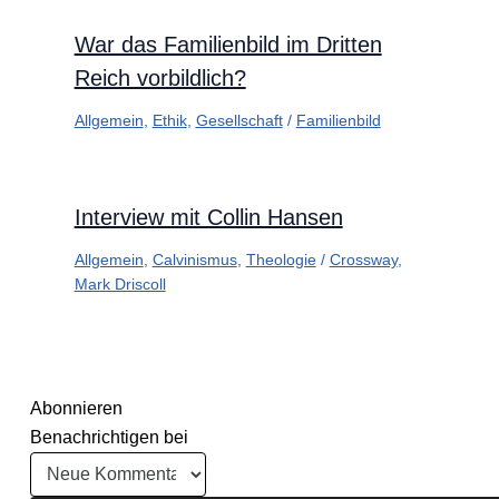
War das Familienbild im Dritten
Reich vorbildlich?
Allgemein
,
Ethik
,
Gesellschaft
/
Familienbild
Interview mit Collin Hansen
Allgemein
,
Calvinismus
,
Theologie
/
Crossway
,
Mark Driscoll
Abonnieren
Benachrichtigen bei