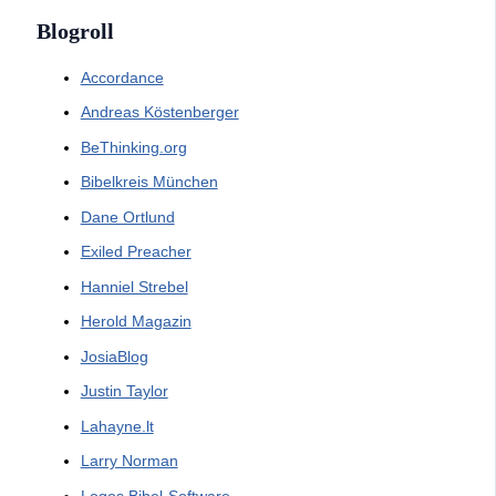
Blogroll
Accordance
Andreas Köstenberger
BeThinking.org
Bibelkreis München
Dane Ortlund
Exiled Preacher
Hanniel Strebel
Herold Magazin
JosiaBlog
Justin Taylor
Lahayne.lt
Larry Norman
Logos Bibel-Software