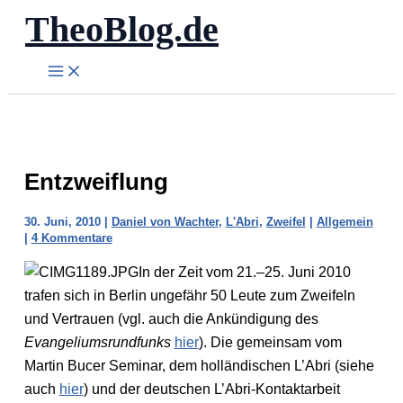
TheoBlog.de
Zum
Inhalt
springen
Entzweiflung
30. Juni, 2010
|
Daniel von Wachter
,
L'Abri
,
Zweifel
|
Allgemein
|
4 Kommentare
In der Zeit vom 21.–25. Juni 2010
trafen sich in Berlin ungefähr 50 Leute zum Zweifeln
und Vertrauen (vgl. auch die Ankündigung des
Evangeliumsrundfunks
hier
). Die gemeinsam vom
Martin Bucer Seminar, dem holländischen L’Abri (siehe
auch
hier
) und der deutschen L’Abri-Kontaktarbeit