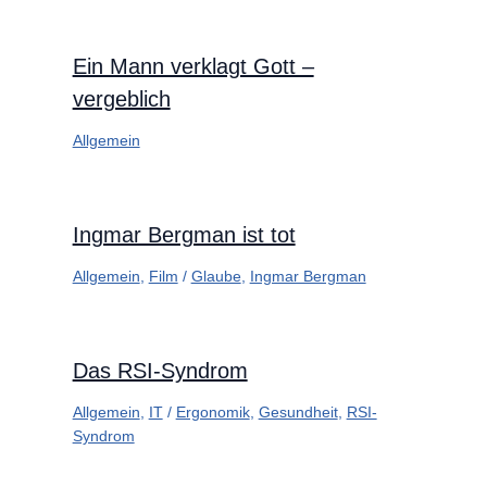
Ein Mann verklagt Gott –
vergeblich
Allgemein
Ingmar Bergman ist tot
Allgemein
,
Film
/
Glaube
,
Ingmar Bergman
Das RSI-Syndrom
Allgemein
,
IT
/
Ergonomik
,
Gesundheit
,
RSI-
Syndrom