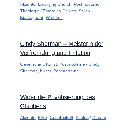
Akzente
,
Emerging Church
,
Postmoderne
,
Theologie
/
Emerging Church
,
Sören
Kierkegaard
,
Wahrheit
Cindy Sherman – Meisterin der
Verfremdung und Irritation
Gesellschaft
,
Kunst
,
Postmoderne
/
Cindy
Sherman
,
Kunst
,
Postmoderne
Wider die Privatisierung des
Glaubens
Akzente
,
Ethik
,
Gesellschaft
,
Paulus
/
Glaube