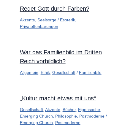
Redet Gott durch Farben?
Akzente
,
Seelsorge
/
Esoterik
,
Privatoffenbarungen
War das Familienbild im Dritten
Reich vorbildlich?
Allgemein
,
Ethik
,
Gesellschaft
/
Familienbild
„Kultur macht etwas mit uns“
Gesellschaft
,
Akzente
,
Bücher
,
Eigensache
,
Emerging Church
,
Philosophie
,
Postmoderne
/
Emerging Church
,
Postmoderne