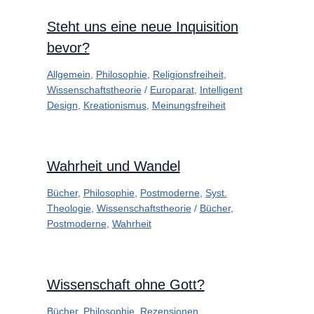
Steht uns eine neue Inquisition
bevor?
Allgemein
,
Philosophie
,
Religionsfreiheit
,
Wissenschaftstheorie
/
Europarat
,
Intelligent
Design
,
Kreationismus
,
Meinungsfreiheit
Wahrheit und Wandel
Bücher
,
Philosophie
,
Postmoderne
,
Syst.
Theologie
,
Wissenschaftstheorie
/
Bücher
,
Postmoderne
,
Wahrheit
Wissenschaft ohne Gott?
Bücher
,
Philosophie
,
Rezensionen
,