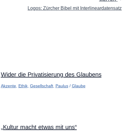
Logos: Zürcher Bibel mit Interlineardatensatz
Wider die Privatisierung des Glaubens
Akzente
,
Ethik
,
Gesellschaft
,
Paulus
/
Glaube
„Kultur macht etwas mit uns“