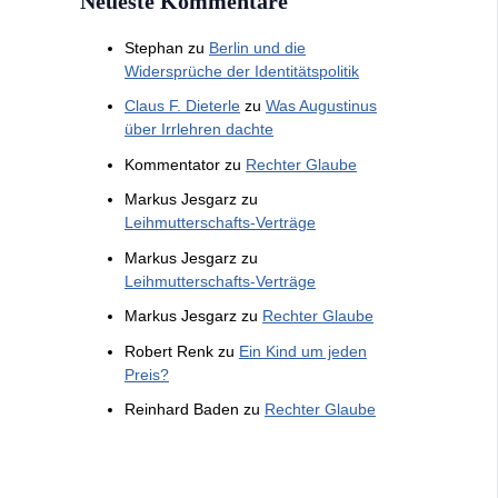
Neueste Kommentare
Stephan
zu
Berlin und die
Widersprüche der Identitätspolitik
Claus F. Dieterle
zu
Was Augustinus
über Irrlehren dachte
Kommentator
zu
Rechter Glaube
Markus Jesgarz
zu
Leihmutterschafts-Verträge
Markus Jesgarz
zu
Leihmutterschafts-Verträge
Markus Jesgarz
zu
Rechter Glaube
Robert Renk
zu
Ein Kind um jeden
Preis?
Reinhard Baden
zu
Rechter Glaube