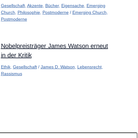
Gesellschaft
,
Akzente
,
Bücher
,
Eigensache
,
Emerging
Church
,
Philosophie
,
Postmoderne
/
Emerging Church
,
Postmoderne
Nobelpreisträger James Watson erneut
in der Kritik
Ethik
,
Gesellschaft
/
James D. Watson
,
Lebensrecht
,
Rassismus