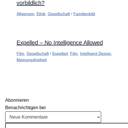
vorbildlich?
Allgemein
,
Ethik
,
Gesellschaft
/
Familienbild
Expelled – No Intelligence Allowed
Film
,
Gesellschaft
/
Expelled
,
Film
,
Intelligent Design
,
Meinungsfreiheit
Abonnieren
Benachrichtigen bei