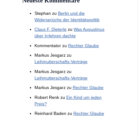
Neueste Kommentare
Stephan
zu
Berlin und die
Widersprüche der Identitätspolitik
Claus F. Dieterle
zu
Was Augustinus
über Irrlehren dachte
Kommentator
zu
Rechter Glaube
Markus Jesgarz
zu
Leihmutterschafts-Verträge
Markus Jesgarz
zu
Leihmutterschafts-Verträge
Markus Jesgarz
zu
Rechter Glaube
Robert Renk
zu
Ein Kind um jeden
Preis?
Reinhard Baden
zu
Rechter Glaube