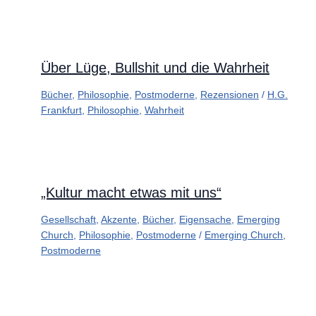
Über Lüge, Bullshit und die Wahrheit
Bücher
,
Philosophie
,
Postmoderne
,
Rezensionen
/
H.G.
Frankfurt
,
Philosophie
,
Wahrheit
„Kultur macht etwas mit uns“
Gesellschaft
,
Akzente
,
Bücher
,
Eigensache
,
Emerging
Church
,
Philosophie
,
Postmoderne
/
Emerging Church
,
Postmoderne