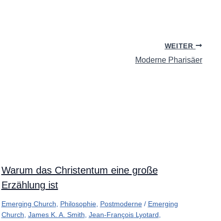
WEITER
Moderne Pharisäer
Warum das Christentum eine große
Erzählung ist
Emerging Church
,
Philosophie
,
Postmoderne
/
Emerging
Church
,
James K. A. Smith
,
Jean-François Lyotard
,