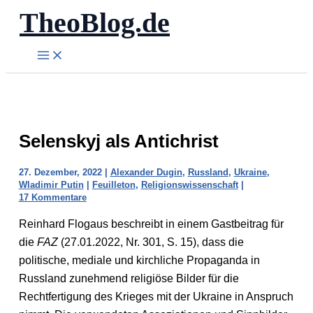
TheoBlog.de
Zum
Inhalt
springen
Selenskyj als Antichrist
27. Dezember, 2022
|
Alexander Dugin
,
Russland
,
Ukraine
,
Wladimir Putin
|
Feuilleton
,
Religionswissenschaft
|
17 Kommentare
Reinhard Flogaus beschreibt in einem Gastbeitrag für
die
FAZ
(27.01.2022, Nr. 301, S. 15), dass die
politische, mediale und kirchliche Propaganda in
Russland zunehmend religiöse Bilder für die
Rechtfertigung des Krieges mit der Ukraine in Anspruch