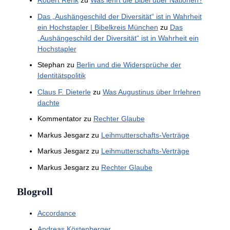
Robert Renk
zu
Was lehrt die Bibel über Nationen?
Das „Aushängeschild der Diversität“ ist in Wahrheit
ein Hochstapler | Bibelkreis München
zu
Das
„Aushängeschild der Diversität“ ist in Wahrheit ein
Hochstapler
Stephan
zu
Berlin und die Widersprüche der
Identitätspolitik
Claus F. Dieterle
zu
Was Augustinus über Irrlehren
dachte
Kommentator
zu
Rechter Glaube
Markus Jesgarz
zu
Leihmutterschafts-Verträge
Markus Jesgarz
zu
Leihmutterschafts-Verträge
Markus Jesgarz
zu
Rechter Glaube
Blogroll
Accordance
Andreas Köstenberger