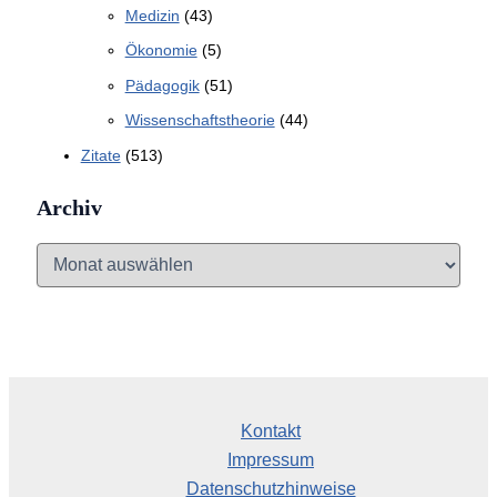
Medizin
(43)
Ökonomie
(5)
Pädagogik
(51)
Wissenschaftstheorie
(44)
Zitate
(513)
Archiv
A
r
c
h
i
v
Kontakt
Impressum
Datenschutzhinweise