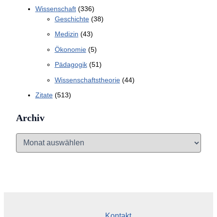
Wissenschaft
(336)
Geschichte
(38)
Medizin
(43)
Ökonomie
(5)
Pädagogik
(51)
Wissenschaftstheorie
(44)
Zitate
(513)
Archiv
A
r
c
h
i
v
Kontakt