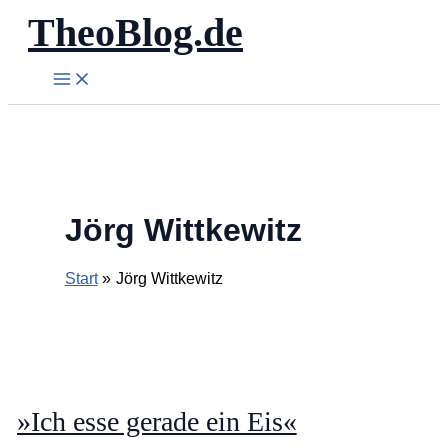
TheoBlog.de
Zum
Inhalt
springen
Jörg Wittkewitz
Start
Jörg Wittkewitz
»Ich esse gerade ein Eis«