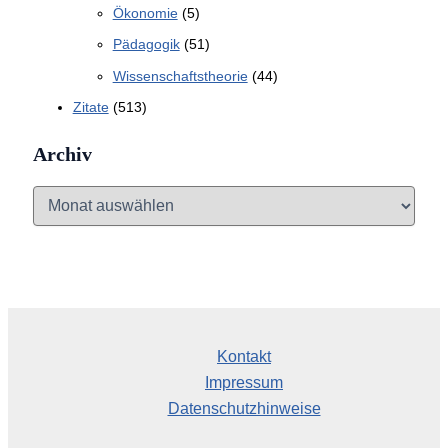
Ökonomie
(5)
Pädagogik
(51)
Wissenschaftstheorie
(44)
Zitate
(513)
Archiv
A
r
c
h
i
v
Kontakt
Impressum
Datenschutzhinweise