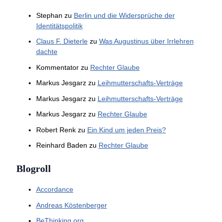
Stephan
zu
Berlin und die Widersprüche der
Identitätspolitik
Claus F. Dieterle
zu
Was Augustinus über Irrlehren
dachte
Kommentator
zu
Rechter Glaube
Markus Jesgarz
zu
Leihmutterschafts-Verträge
Markus Jesgarz
zu
Leihmutterschafts-Verträge
Markus Jesgarz
zu
Rechter Glaube
Robert Renk
zu
Ein Kind um jeden Preis?
Reinhard Baden
zu
Rechter Glaube
Blogroll
Accordance
Andreas Köstenberger
BeThinking.org