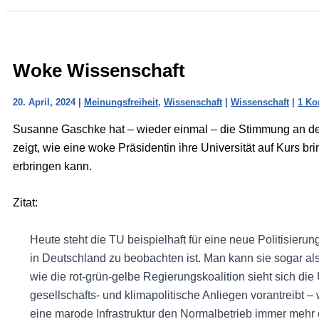
Woke Wissenschaft
20. April, 2024
|
Meinungsfreiheit
,
Wissenschaft
|
Wissenschaft
|
1 K
Susanne Gaschke hat – wieder einmal – die Stimmung an de
zeigt, wie eine woke Präsidentin ihre Universität auf Kurs br
erbringen kann.
Zitat:
Heute steht die TU beispielhaft für eine neue Politisierun
in Deutschland zu beobachten ist. Man kann sie sogar al
wie die rot-grün-gelbe Regierungskoalition sieht sich die U
gesellschafts- und klimapolitische Anliegen vorantreibt 
eine marode Infrastruktur den Normalbetrieb immer mehr