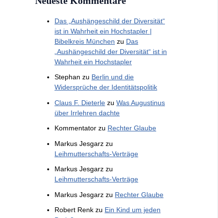
Neueste Kommentare
Das „Aushängeschild der Diversität“
ist in Wahrheit ein Hochstapler |
Bibelkreis München
zu
Das
„Aushängeschild der Diversität“ ist in
Wahrheit ein Hochstapler
Stephan
zu
Berlin und die
Widersprüche der Identitätspolitik
Claus F. Dieterle
zu
Was Augustinus
über Irrlehren dachte
Kommentator
zu
Rechter Glaube
Markus Jesgarz
zu
Leihmutterschafts-Verträge
Markus Jesgarz
zu
Leihmutterschafts-Verträge
Markus Jesgarz
zu
Rechter Glaube
Robert Renk
zu
Ein Kind um jeden