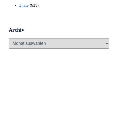
Zitate
(513)
Archiv
A
r
c
h
i
v