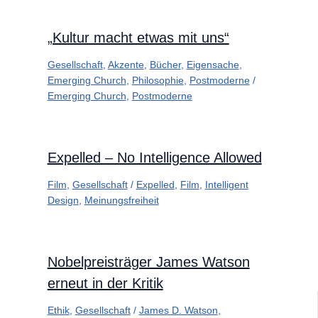
„Kultur macht etwas mit uns“
Gesellschaft
,
Akzente
,
Bücher
,
Eigensache
,
Emerging Church
,
Philosophie
,
Postmoderne
/
Emerging Church
,
Postmoderne
Expelled – No Intelligence Allowed
Film
,
Gesellschaft
/
Expelled
,
Film
,
Intelligent
Design
,
Meinungsfreiheit
Nobelpreisträger James Watson
erneut in der Kritik
Ethik
,
Gesellschaft
/
James D. Watson
,