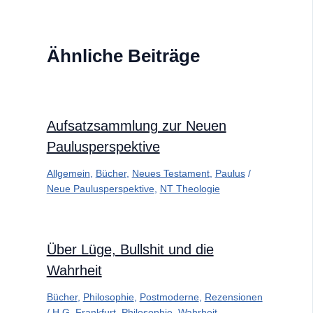
Ähnliche Beiträge
Aufsatzsammlung zur Neuen
Paulusperspektive
Allgemein
,
Bücher
,
Neues Testament
,
Paulus
/
Neue Paulusperspektive
,
NT Theologie
Über Lüge, Bullshit und die
Wahrheit
Bücher
,
Philosophie
,
Postmoderne
,
Rezensionen
/
H.G. Frankfurt
,
Philosophie
,
Wahrheit