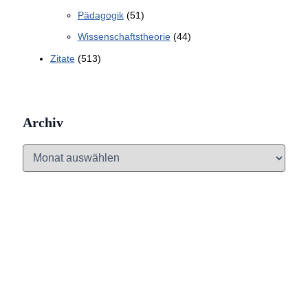
Pädagogik
(51)
Wissenschaftstheorie
(44)
Zitate
(513)
Archiv
A
r
c
h
i
v