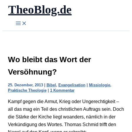
TheoBlog.de
Zum
Inhalt
springen
Wo bleibt das Wort der
Versöhnung?
25. Dezember, 2013
|
Bibel
,
Evangelisation
|
Missiologie
,
Praktische Theologie
|
1 Kommentar
Kampf gegen die Armut, Krieg oder Ungerechtigkeit –
all das mag ein Teil des christlichen Auftrags sein. Doch
die Stärke der Kirche liegt woanders, nämlich in der
Verkündigung des Wortes. Thomas Schmid trifft den