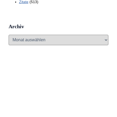
Zitate
(513)
Archiv
A
r
c
h
i
v