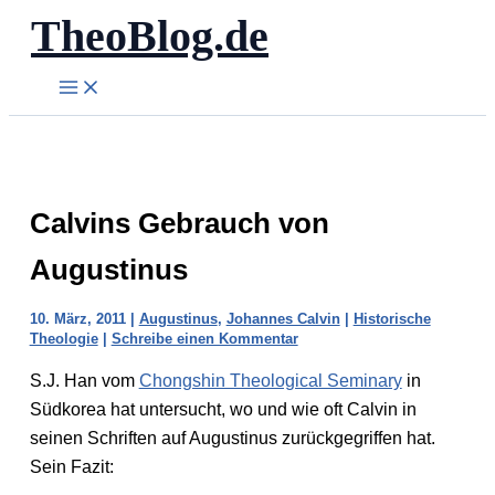
TheoBlog.de
Zum
Inhalt
springen
Calvins Gebrauch von
Augustinus
10. März, 2011
|
Augustinus
,
Johannes Calvin
|
Historische
Theologie
|
Schreibe einen Kommentar
S.J. Han vom
Chongshin Theological Seminary
in
Südkorea hat untersucht, wo und wie oft Calvin in
seinen Schriften auf Augustinus zurückgegriffen hat.
Sein Fazit: