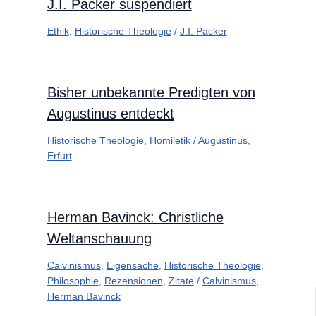
J.I. Packer suspendiert
Ethik
,
Historische Theologie
/
J.I. Packer
Bisher unbekannte Predigten von
Augustinus entdeckt
Historische Theologie
,
Homiletik
/
Augustinus
,
Erfurt
Herman Bavinck: Christliche
Weltanschauung
Calvinismus
,
Eigensache
,
Historische Theologie
,
Philosophie
,
Rezensionen
,
Zitate
/
Calvinismus
,
Herman Bavinck