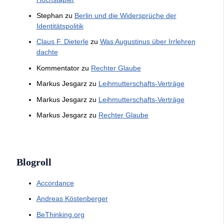
Stephan
zu
Berlin und die Widersprüche der
Identitätspolitik
Claus F. Dieterle
zu
Was Augustinus über Irrlehren
dachte
Kommentator
zu
Rechter Glaube
Markus Jesgarz
zu
Leihmutterschafts-Verträge
Markus Jesgarz
zu
Leihmutterschafts-Verträge
Markus Jesgarz
zu
Rechter Glaube
Blogroll
Accordance
Andreas Köstenberger
BeThinking.org