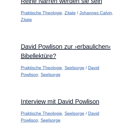
Reine Narren werden sie sein
Praktische Theologie
,
Zitate
/
Johannes Calvin
,
Zitate
David Powlison zur ›erbaulichen‹
Bibellektüre?
Praktische Theologie
,
Seelsorge
/
David
Powlison
,
Seelsorge
Interview mit David Powlison
Praktische Theologie
,
Seelsorge
/
David
Powlison
,
Seelsorge