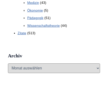
Medizin
(43)
Ökonomie
(5)
Pädagogik
(51)
Wissenschaftstheorie
(44)
Zitate
(513)
Archiv
A
r
c
h
i
v