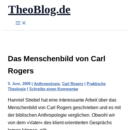
TheoBlog.de
Zum
Inhalt
springen
Das Menschenbild von Carl
Rogers
5. Juni, 2009
|
Anthropologie
,
Carl Rogers
|
Praktische
Theologie
|
Schreibe einen Kommentar
Hanniel Strebel hat eine interessante Arbeit über das
Menschenbild von Carl Rogers geschrieben und es mit
der biblischen Anthropologie verglichen. Obwohl wir
von dem »Vater« des klient-orientierten Gesprächs