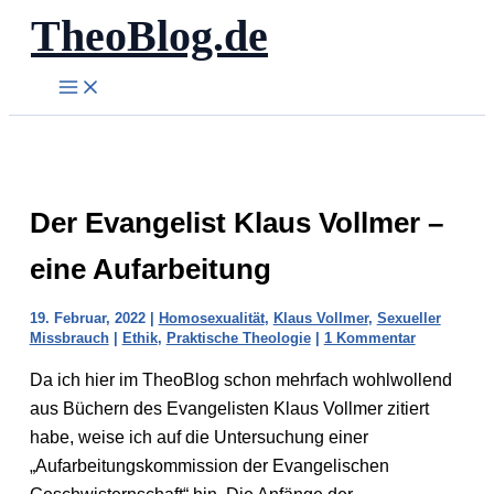
TheoBlog.de
Zum
Inhalt
springen
Der Evangelist Klaus Vollmer –
eine Aufarbeitung
19. Februar, 2022
|
Homosexualität
,
Klaus Vollmer
,
Sexueller
Missbrauch
|
Ethik
,
Praktische Theologie
|
1 Kommentar
Da ich hier im TheoBlog schon mehrfach wohlwollend
aus Büchern des Evangelisten Klaus Vollmer zitiert
habe, weise ich auf die Untersuchung einer
„Aufarbeitungskommission der Evangelischen