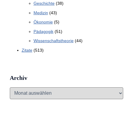
Geschichte
(38)
Medizin
(43)
Ökonomie
(5)
Pädagogik
(51)
Wissenschaftstheorie
(44)
Zitate
(513)
Archiv
A
r
c
h
i
v