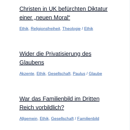
Christen in UK befürchten Diktatur
einer „neuen Moral“
Ethik
,
Religionsfreiheit
,
Theologie
/
Ethik
Wider die Privatisierung des
Glaubens
Akzente
,
Ethik
,
Gesellschaft
,
Paulus
/
Glaube
War das Familienbild im Dritten
Reich vorbildlich?
Allgemein
,
Ethik
,
Gesellschaft
/
Familienbild