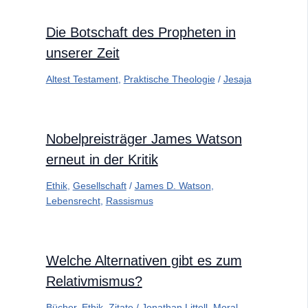
Die Botschaft des Propheten in
unserer Zeit
Altest Testament
,
Praktische Theologie
/
Jesaja
Nobelpreisträger James Watson
erneut in der Kritik
Ethik
,
Gesellschaft
/
James D. Watson
,
Lebensrecht
,
Rassismus
Welche Alternativen gibt es zum
Relativmismus?
Bücher
,
Ethik
,
Zitate
/
Jonathan Littell
,
Moral
,