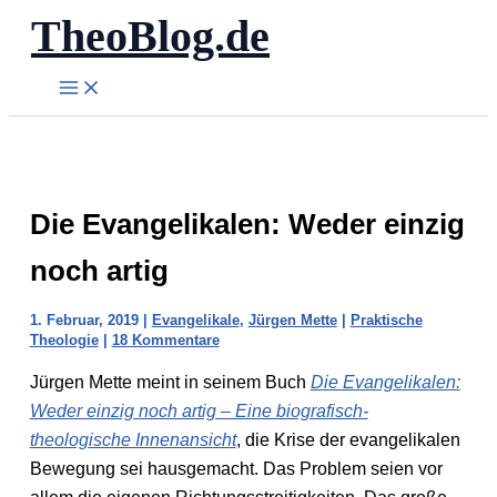
TheoBlog.de
Zum
Inhalt
springen
Die Evangelikalen: Weder einzig
noch artig
1. Februar, 2019
|
Evangelikale
,
Jürgen Mette
|
Praktische
Theologie
|
18 Kommentare
Jürgen Mette meint in seinem Buch
Die Evangelikalen:
Weder einzig noch artig – Eine biografisch-
theologische Innenansicht
, die Krise der evangelikalen
Bewegung sei hausgemacht. Das Problem seien vor