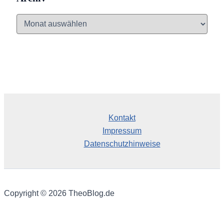
A
r
c
h
i
v
Kontakt
Impressum
Datenschutzhinweise
Copyright © 2026 TheoBlog.de