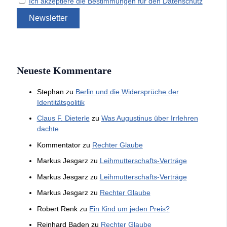
Ich akzeptiere die Bestimmungen für den Datenschutz
Neueste Kommentare
Stephan
zu
Berlin und die Widersprüche der
Identitätspolitik
Claus F. Dieterle
zu
Was Augustinus über Irrlehren
dachte
Kommentator
zu
Rechter Glaube
Markus Jesgarz
zu
Leihmutterschafts-Verträge
Markus Jesgarz
zu
Leihmutterschafts-Verträge
Markus Jesgarz
zu
Rechter Glaube
Robert Renk
zu
Ein Kind um jeden Preis?
Reinhard Baden
zu
Rechter Glaube