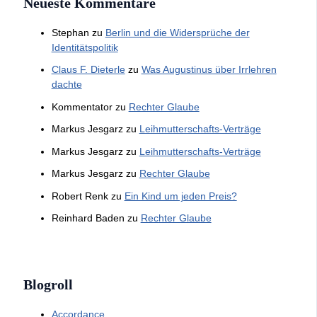
Neueste Kommentare
Stephan
zu
Berlin und die Widersprüche der
Identitätspolitik
Claus F. Dieterle
zu
Was Augustinus über Irrlehren
dachte
Kommentator
zu
Rechter Glaube
Markus Jesgarz
zu
Leihmutterschafts-Verträge
Markus Jesgarz
zu
Leihmutterschafts-Verträge
Markus Jesgarz
zu
Rechter Glaube
Robert Renk
zu
Ein Kind um jeden Preis?
Reinhard Baden
zu
Rechter Glaube
Blogroll
Accordance