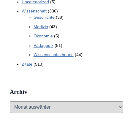
Uncategorized
(5)
Wissenschaft
(336)
Geschichte
(38)
Medizin
(43)
Ökonomie
(5)
Pädagogik
(51)
Wissenschaftstheorie
(44)
Zitate
(513)
Archiv
A
r
c
h
i