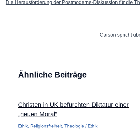
Die Herausforderung der Postmoderne-Diskussion für die T
Carson spricht üb
Ähnliche Beiträge
Christen in UK befürchten Diktatur einer
„neuen Moral“
Ethik
,
Religionsfreiheit
,
Theologie
/
Ethik