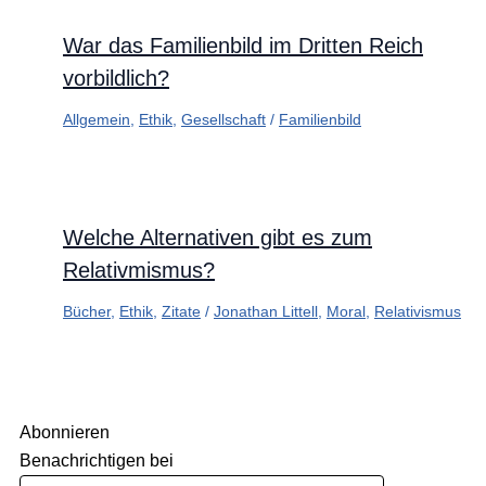
War das Familienbild im Dritten Reich
vorbildlich?
Allgemein
,
Ethik
,
Gesellschaft
/
Familienbild
Welche Alternativen gibt es zum
Relativmismus?
Bücher
,
Ethik
,
Zitate
/
Jonathan Littell
,
Moral
,
Relativismus
Abonnieren
Benachrichtigen bei