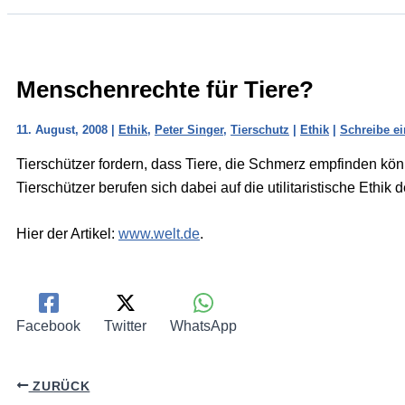
Menschenrechte für Tiere?
11. August, 2008
|
Ethik
,
Peter Singer
,
Tierschutz
|
Ethik
|
Schreibe e
Tierschützer fordern, dass Tiere, die Schmerz empfinden kön
Tierschützer berufen sich dabei auf die utilitaristische Ethik
Hier der Artikel:
www.welt.de
.
Facebook
Twitter
WhatsApp
ZURÜCK