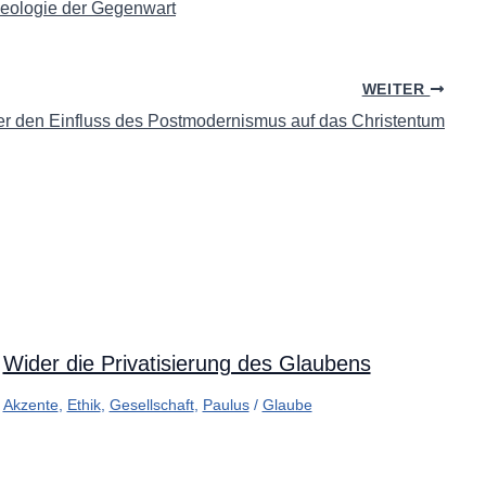
heologie der Gegenwart
WEITER
er den Einfluss des Postmodernismus auf das Christentum
Wider die Privatisierung des Glaubens
Akzente
,
Ethik
,
Gesellschaft
,
Paulus
/
Glaube