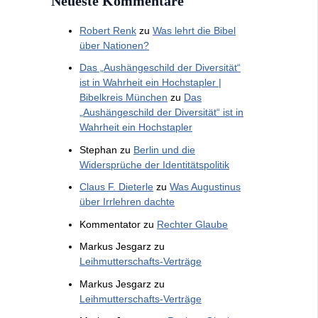
Neueste Kommentare
Robert Renk
zu
Was lehrt die Bibel
über Nationen?
Das „Aushängeschild der Diversität“
ist in Wahrheit ein Hochstapler |
Bibelkreis München
zu
Das
„Aushängeschild der Diversität“ ist in
Wahrheit ein Hochstapler
Stephan
zu
Berlin und die
Widersprüche der Identitätspolitik
Claus F. Dieterle
zu
Was Augustinus
über Irrlehren dachte
Kommentator
zu
Rechter Glaube
Markus Jesgarz
zu
Leihmutterschafts-Verträge
Markus Jesgarz
zu
Leihmutterschafts-Verträge