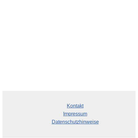
c
h
i
v
Kontakt
Impressum
Datenschutzhinweise