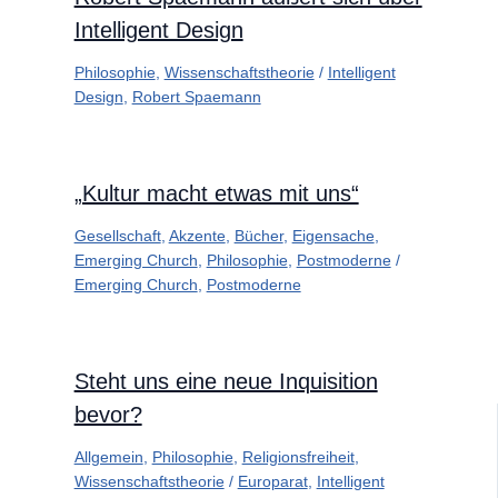
Intelligent Design
Philosophie
,
Wissenschaftstheorie
/
Intelligent
Design
,
Robert Spaemann
„Kultur macht etwas mit uns“
Gesellschaft
,
Akzente
,
Bücher
,
Eigensache
,
Emerging Church
,
Philosophie
,
Postmoderne
/
Emerging Church
,
Postmoderne
Steht uns eine neue Inquisition
bevor?
Allgemein
,
Philosophie
,
Religionsfreiheit
,
Wissenschaftstheorie
/
Europarat
,
Intelligent