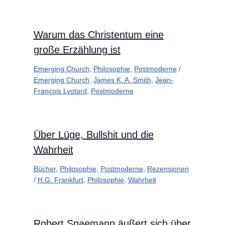
Warum das Christentum eine
große Erzählung ist
Emerging Church
,
Philosophie
,
Postmoderne
/
Emerging Church
,
James K. A. Smith
,
Jean-
François Lyotard
,
Postmoderne
Über Lüge, Bullshit und die
Wahrheit
Bücher
,
Philosophie
,
Postmoderne
,
Rezensionen
/
H.G. Frankfurt
,
Philosophie
,
Wahrheit
Robert Spaemann äußert sich über