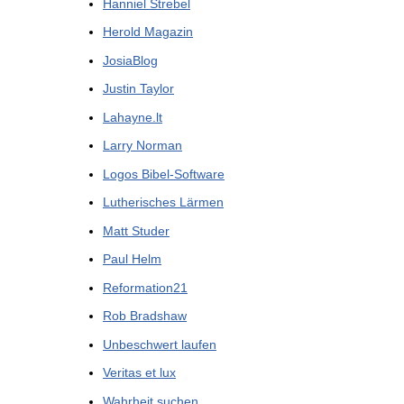
Hanniel Strebel
Herold Magazin
JosiaBlog
Justin Taylor
Lahayne.lt
Larry Norman
Logos Bibel-Software
Lutherisches Lärmen
Matt Studer
Paul Helm
Reformation21
Rob Bradshaw
Unbeschwert laufen
Veritas et lux
Wahrheit suchen