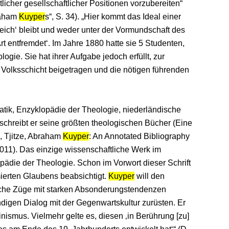
licher gesellschaftlicher Positionen vorzubereiten“
raham
Kuyper
s“, S. 34). „Hier kommt das Ideal einer
ich‘ bleibt und weder unter der Vormundschaft des
rt entfremdet‘. Im Jahre 1880 hatte sie 5 Studenten,
gie. Sie hat ihrer Aufgabe jedoch erfüllt, zur
n Volksschicht beigetragen und die nötigen führenden
atik, Enzyklopädie der Theologie, niederländische
t schreibt er seine größten theologischen Bücher (Eine
, Tjitze, Abraham
Kuyper
: An Annotated Bibliography
2011). Das einzige wissenschaftliche Werk im
ädie der Theologie. Schon im Vorwort dieser Schrift
mierten Glaubens beabsichtigt.
Kuyper
will den
ische Züge mit starken Absonderungstendenzen
digen Dialog mit der Gegenwartskultur zurüsten. Er
inismus. Vielmehr gelte es, diesen ‚in Berührung [zu]