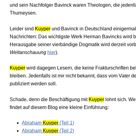
und sein Nachfolger Bavinck waren Theologen, die jedenfal
Thurneysen.
Leider sind
Kuyper
und Bavinck in Deutschland einigermaße
Nachrichten: Das wichtigste Werk Herman Bavincks wird ba
Herausgabe seiner vierbändige Dogmatik wird derzeit vorbe
Weltanschauung
hier
).
Kuyper
wird dagegen Lesern, die keine Frakturschriften be
bleiben. Jedenfalls ist mir nicht bekannt, dass vom Vate
publiziert werden soll.
Schade, denn die Beschäftigung mit
Kuyper
lohnt sich.
Wer
findet auf diesem Blog eine kleine Einführung:
Abraham
Kuyper
(Teil 1)
Abraham
Kuyper
(Teil 2)