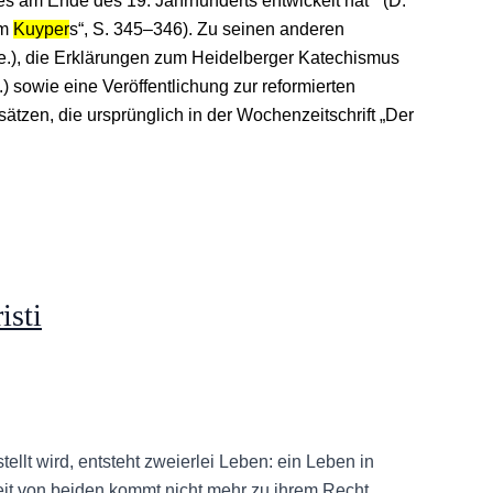
s am Ende des 19. Jahrhunderts entwickelt hat‘“ (D.
am
Kuyper
s“, S. 345–346). Zu seinen anderen
.), die Erklärungen zum Heidelberger Katechismus
) sowie eine Veröffentlichung zur reformierten
ätzen, die ursprünglich in der Wochenzeitschrift „Der
isti
ellt wird, entsteht zweierlei Leben: ein Leben in
eit von beiden kommt nicht mehr zu ihrem Recht.