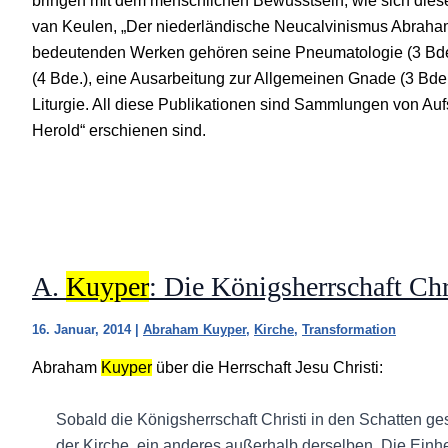
bringen mit dem menschlichen Bewusstsein, wie sich diese
van Keulen, „Der niederländische Neucalvinismus Abrah
bedeutenden Werken gehören seine Pneumatologie (3 Bde
(4 Bde.), eine Ausarbeitung zur Allgemeinen Gnade (3 Bde.
Liturgie. All diese Publikationen sind Sammlungen von Aufs
Herold“ erschienen sind.
A.
Kuyper
: Die Königsherrschaft Chr
16. Januar, 2014
|
Abraham Kuyper
,
Kirche
,
Transformation
Abraham
Kuyper
über die Herrschaft Jesu Christi:
Sobald die Königsherrschaft Christi in den Schatten gest
der Kirche, ein anderes außerhalb derselben. Die Einh