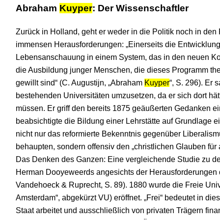
Abraham
Kuyper
: Der Wissenschaftler
Zurück in Holland, geht er weder in die Politik noch in de
immensen Herausforderungen: „Einerseits die Entwicklung
Lebensanschauung in einem System, das in den neuen Kont
die Ausbildung junger Menschen, die dieses Programm the
gewillt sind“ (C. Augustijn, „Abraham
Kuyper
“, S. 296). Er
bestehenden Universitäten umzusetzen, da er sich dort hä
müssen. Er griff den bereits 1875 geäußerten Gedanken ei
beabsichtigte die Bildung einer Lehrstätte auf Grundlage 
nicht nur das reformierte Bekenntnis gegenüber Liberalis
behaupten, sondern offensiv den „christlichen Glauben für
Das Denken des Ganzen: Eine vergleichende Studie zu d
Herman Dooyeweerds angesichts der Herausforderungen d
Vandehoeck & Ruprecht, S. 89). 1880 wurde die Freie Univer
Amsterdam“, abgekürzt VU) eröffnet. „Frei“ bedeutet in die
Staat arbeitet und ausschließlich von privaten Trägern fina