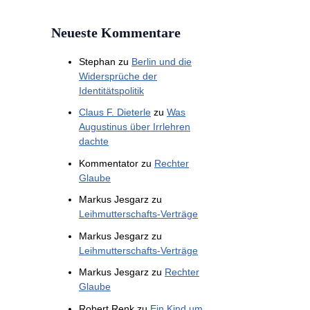
Neueste Kommentare
Stephan
zu
Berlin und die
Widersprüche der
Identitätspolitik
Claus F. Dieterle
zu
Was
Augustinus über Irrlehren
dachte
Kommentator
zu
Rechter
Glaube
Markus Jesgarz
zu
Leihmutterschafts-Verträge
Markus Jesgarz
zu
Leihmutterschafts-Verträge
Markus Jesgarz
zu
Rechter
Glaube
Robert Renk
zu
Ein Kind um