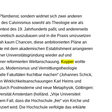
n Pfarrdienst, sondern widmet sich zwei anderen
 des Calvinismus sowohl als Theologie wie als
ext des 19. Jahrhunderts paßt, und andererseits
oretisch auszubauen und in die Praxis umzusetzen
 sah kaum Chancen, diese ambitionierten Pläne an
tte mit dem akademischen Establishment arrangieren
ner Universitätsgründung wieder auf und
einer reformierten Weltanschauung.
Kuyper
wollte
mus, Modernismus und Vermittlungstheologie
 alle Fakultäten fruchtbar machen“ (Johannes Schick,
en Wirklichkeitsanschauungen Karl Heims und
urch Postmoderne und neue Metaphysik, Göttingen:
sität Amsterdam (holländ. „Vrije Universiteit
sem Fall, dass die Hochschule „frei“ von Kirche und
nziert wird. Die Hochschule verfolgte das erklärte