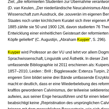
Ziel, „die reformierten Studenten zur Übernahme verantwort
(D. van Keulen, „Der niederländische Neucalvinismus Ab
Wissenschaft zum Ausdruck, die ‚souverän im eigenen Bere
Staates noch unter kirchlichem Kuratel sich ihrer eigenen A
1885 zählte sie 50 und 1900 126, davon studierten 76 Theolo
Entwicklung einer einheitlichen Geistesart der reformierte
Köpfe geliefert“ (C. Augustijn, „Abraham
Kuyper
“, S. 296).
Kuyper
wird Professor an der VU und lehrt vor allem Dogm
Sprachwissenschaft, Linguistik und Ästhetik. In dieser Zei
umfassende Bibliographie ist 2011 erschienen als: Kuipers
1857–2010, Leiden : Brill ; Biggleswade: Extenza Turpin, 
engeren Sinn bildet seine drei Bände umfassende Enzyklop
macht er deutlich, dass er eine Wiederbelebung des refor
kraftlos gewordenen Calvinismus, der teilweise sektierer
aufwies, aus seiner Enge herausführen und für einen leben
beabsichtigt keine „Repristination des ursprünglichen Calv