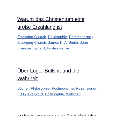
Warum das Christentum eine
große Erzählung ist
Emerging Church
,
Philosophie
,
Postmoderne
/
Emerging Church
,
James K. A. Smith
,
Jean-
François Lyotard
,
Postmoderne
Über Lüge, Bullshit und die
Wahrheit
Bücher
,
Philosophie
,
Postmoderne
,
Rezensionen
/
H.G. Frankfurt
,
Philosophie
,
Wahrheit