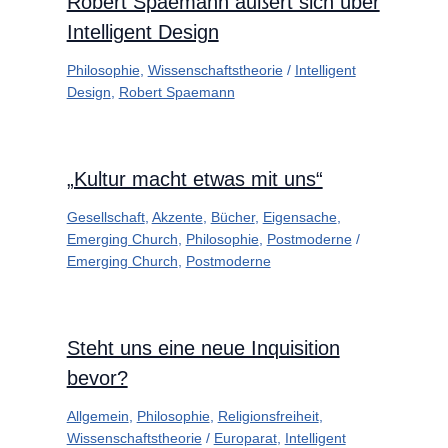
Robert Spaemann äußert sich über
Intelligent Design
Philosophie
,
Wissenschaftstheorie
/
Intelligent
Design
,
Robert Spaemann
„Kultur macht etwas mit uns“
Gesellschaft
,
Akzente
,
Bücher
,
Eigensache
,
Emerging Church
,
Philosophie
,
Postmoderne
/
Emerging Church
,
Postmoderne
Steht uns eine neue Inquisition
bevor?
Allgemein
,
Philosophie
,
Religionsfreiheit
,
Wissenschaftstheorie
/
Europarat
,
Intelligent