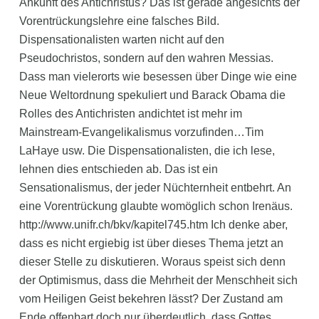
Ankunft des Antichristus? Das ist gerade angesichts der
Vorentrückungslehre eine falsches Bild.
Dispensationalisten warten nicht auf den
Pseudochristos, sondern auf den wahren Messias.
Dass man vielerorts wie besessen über Dinge wie eine
Neue Weltordnung spekuliert und Barack Obama die
Rolles des Antichristen andichtet ist mehr im
Mainstream-Evangelikalismus vorzufinden…Tim
LaHaye usw. Die Dispensationalisten, die ich lese,
lehnen dies entschieden ab. Das ist ein
Sensationalismus, der jeder Nüchternheit entbehrt. An
eine Vorentrückung glaubte womöglich schon Irenäus.
http://www.unifr.ch/bkv/kapitel745.htm Ich denke aber,
dass es nicht ergiebig ist über dieses Thema jetzt an
dieser Stelle zu diskutieren. Woraus speist sich denn
der Optimismus, dass die Mehrheit der Menschheit sich
vom Heiligen Geist bekehren lässt? Der Zustand am
Ende offenbart doch nur überdeutlich, dass Gottes